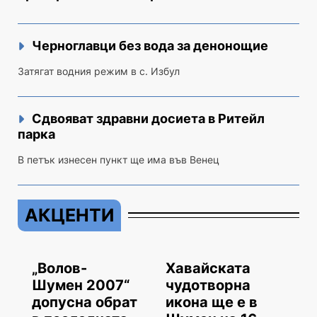
Черноглавци без вода за денонощие
Затягат водния режим в с. Избул
Сдвояват здравни досиета в Ритейл
парка
В петък изнесен пункт ще има във Венец
АКЦЕНТИ
„Волов-
Хавайската
Шумен 2007“
чудотворна
допусна обрат
икона ще е в