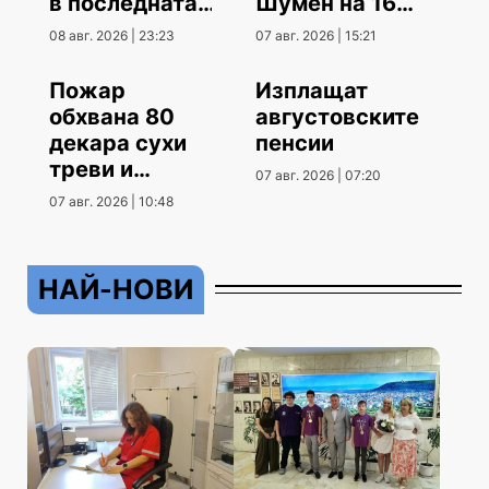
в последната
Шумен на 16
контрола
август
08 авг. 2026 | 23:23
07 авг. 2026 | 15:21
Пожар
Изплащат
обхвана 80
августовските
декара сухи
пенсии
треви и
07 авг. 2026 | 07:20
храсти
07 авг. 2026 | 10:48
НАЙ-НОВИ