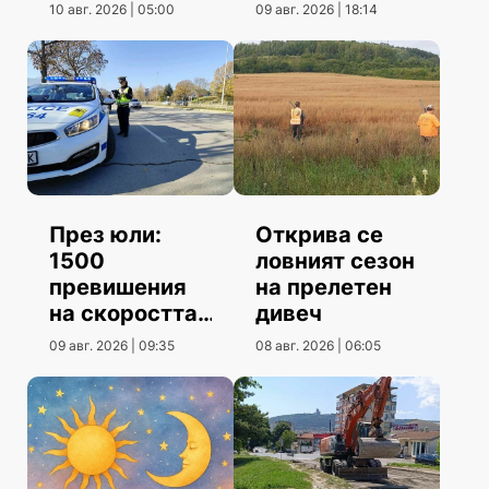
10 авг. 2026 | 05:00
09 авг. 2026 | 18:14
През юли:
Открива се
1500
ловният сезон
превишения
на прелетен
на скоростта
дивеч
повече от юни
09 авг. 2026 | 09:35
08 авг. 2026 | 06:05