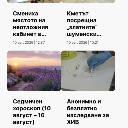
Смениха
Кметът
мястото на
посрещна
неотложния
„златните“
кабинет в
шуменски
МБАЛ
информатици
10 авг. 2026 | 12:37
10 авг. 2026 | 10:21
Седмичен
Анонимно и
хороскоп (10
безплатно
август – 16
изследване за
август)
ХИВ