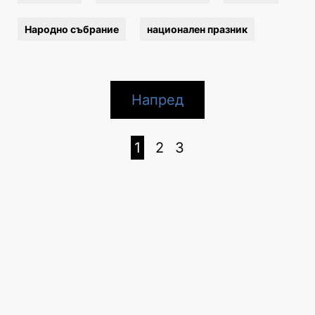
Народно събрание
национален празник
Напред
1
2
3