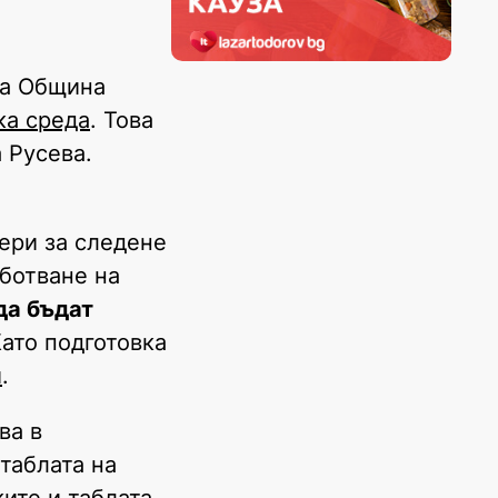
на Община
ка среда
. Това
 Русева.
ери за следене
аботване на
да бъдат
Като подготовка
и
.
ва в
таблата на
ките и таблата