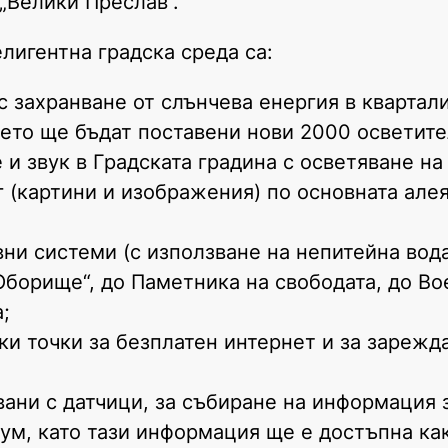
„Велики Преслав“.
лигентна градска среда са:
с захранване от слънчева енергия в квартал
дето ще бъдат поставени нови 2000 осветите
и звук в Градската градина с осветяване на
 (картини и изображения) по основната алея
ни системи (с използване на непитейна вода
Оборище“, до Паметника на свободата, до Во
;
ки точки за безплатен интернет и за зарежд
ани с датчици, за събиране на информация з
ум, като тази информация ще е достъпна ка