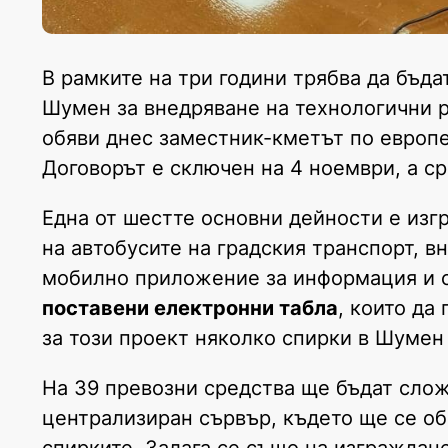
В рамките на три години трябва да бъд
Шумен за внедряване на технологични 
обяви днес заместник-кметът по европе
Договорът е сключен на 4 ноември, а ср
Една от шестте основни дейности е изг
на автобусите на градския транспорт, 
мобилно приложение за информация и с
поставени електронни табла
, които да
за този проект няколко спирки в Шумен
На 39 превозни средства ще бъдат сло
централизиран сървър, където ще се об
спирките. Залага се също на изграждан