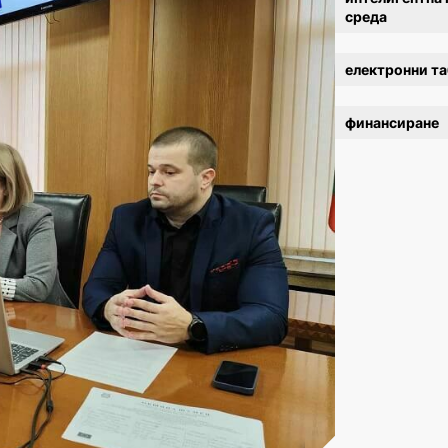
среда
електронни т
финансиране