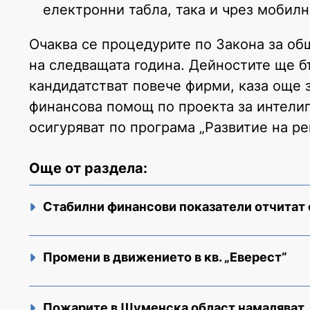
електронни табла, така и чрез мобил
Очаква се процедурите по Закона за об
на следващата година. Дейностите ще б
кандидатстват повече фирми, каза още
финансова помощ по проекта за интелиге
осигуряват по програма „Развитие на ре
Още от раздела:
Стабилни финансови показатели отчитат
Промени в движението в кв. „Еверест“
Пожарите в Шуменска област намаляват