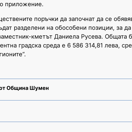
но приложение.
ществените поръчки да започнат да се обявя
ъдат разделени на обособени позиции, за д
 заместник-кметът Даниела Русева. Общата 
нтна градска среда е 6 586 314,81 лева, сре
гионите“.
 от Община Шумен