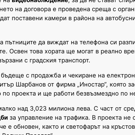
нето на договора е проведена среща с орган
ъдат поставени камери в района на автобусн
а пътниците да виждат на телефона си разп
е. Освен това хората ще могат в реално вре
вързани с градския транспорт.
 бъдеще с продажба и чекиране на електрон
митър Шарбанов от фирма „Иностар“, която з
 по проекта и ще работи безвъзмездно по не
малко над 3,023 милиона лева. С част от сре
дби
за управление на трафика. В проекта не 
че е обновен, както и светофарът на кръсто