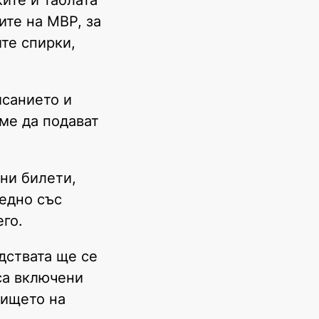
ите на МВР, за
ите спирки,
исанието и
ме да подават
ни билети,
аедно със
го.
дствата ще се
са включени
вището на