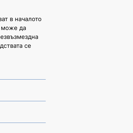
ват в началото
а може да
безвъзмездна
дствата се