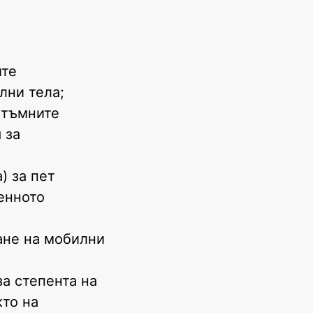
ите
лни тела;
 тъмните
 за
) за пет
енното
ане на мобилни
а степента на
кто на