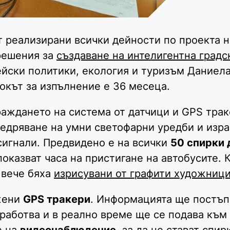
ат реализирани всички дейности по проекта 
решения за
създаване на интелигентна градс
йски политики, екология и туризъм Даниела
окът за изпълнение е 36 месеца.
раждането на система от датчици и GPS трак
внедряване на умни светофарни уредби и изр
игнали. Предвидено е на всички
50 спирки 
 показват часа на пристигане на автобусите. 
 вече бяха
изрисувани от графити художниц
жени
GPS тракери
. Информацията ще постъп
работва и в реално време ще се подава към 
е на
видеонаблюдение
, за да не стават спир