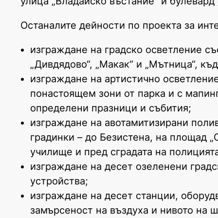
улица „Владайско въстание“ и булевард 
Останалите дейности по проекта за инте
изграждане на градско осветление съ
„Дивдядово“, „Макак“ и „Мътница“, къ
изграждане на артистично осветление 
понастоящем зони от парка и с мапинг
определени празници и събития;
изграждане на авотамитизирани полив
градинки – до Безистена, на площад „
училище и пред сградата на полицията
изграждане на десет озеленени градс
устройства;
изграждане на десет станции, оборудв
замърсеност на въздуха и нивото на ш