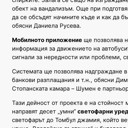
обект на вандализъм. Още при подготвя
да се обсъдят начините къде и как да б
обясни Даниела Русева.
Мобилното приложение
ще позволява н
информация за движението на автобусит
сигнали за нередности или проблеми, с
Системата ще позволява надграждане в
банкови разплащания и т.н., обясни Ди
Стопанската камара – Шумен е партньор
Тази дейност от проекта е на стойност 
направят десет „умни“
светофарни уре
светофарът до Томбул джамия, който ве