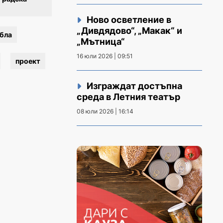
Ново осветление в
„Дивдядово“, „Макак“ и
абла
„Мътница“
16 юли 2026 | 09:51
проект
Изграждат достъпна
среда в Летния театър
08 юли 2026 | 16:14