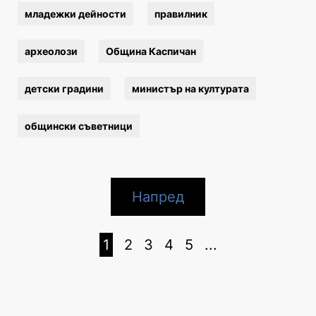
младежки дейности
правилник
археолози
Община Каспичан
детски градини
министър на културата
общински съветници
Напред
1
2
3
4
5
...