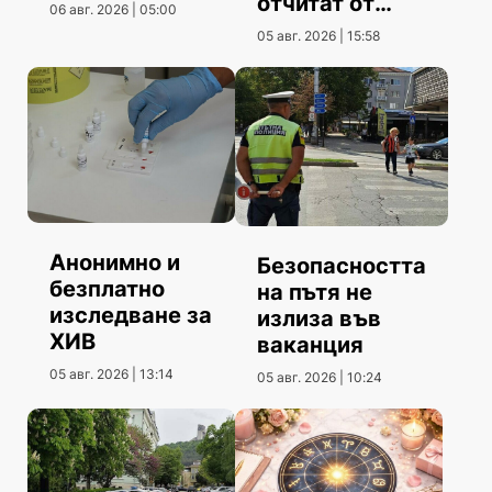
отчитат от
06 авг. 2026 | 05:00
Община
05 авг. 2026 | 15:58
Шумен
Анонимно и
Безопасността
безплатно
на пътя не
изследване за
излиза във
ХИВ
ваканция
05 авг. 2026 | 13:14
05 авг. 2026 | 10:24