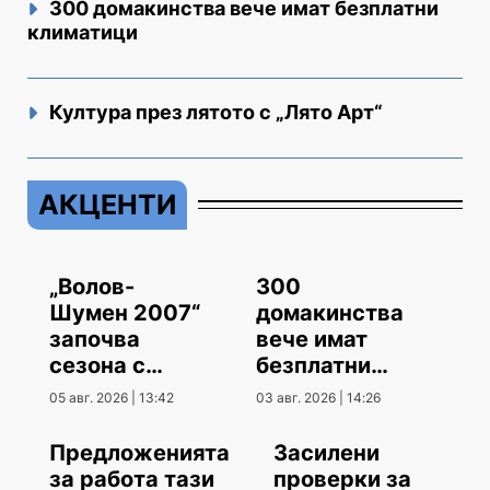
300 домакинства вече имат безплатни
климатици
Култура през лятото с „Лято Арт“
АКЦЕНТИ
„Волов-
300
Шумен 2007“
домакинства
започва
вече имат
сезона с
безплатни
гостуване
климатици
05 авг. 2026 | 13:42
03 авг. 2026 | 14:26
Предложенията
Засилени
за работа тази
проверки за