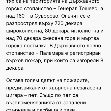
тях са на територията на Държавното
горско стопанство – Генерал Тошево, а
над 160 – в Суворово. Огънят се е
разпрострял върху 720 декара
широколистна, 80 декара иглолистна и
над 70 декара смесена гора и мъртва
горска постилка. В Държавното ловно
стопанство – Паламара е регистриран
върхов пожар, при който са изгорели 8
декара.
Остава голям делът на пожарите,
предизвикани от хвърлена незагасена
цигара – пет. Също по пет са
възпламеняванията от запалени
стърнища и пасбища и тези,