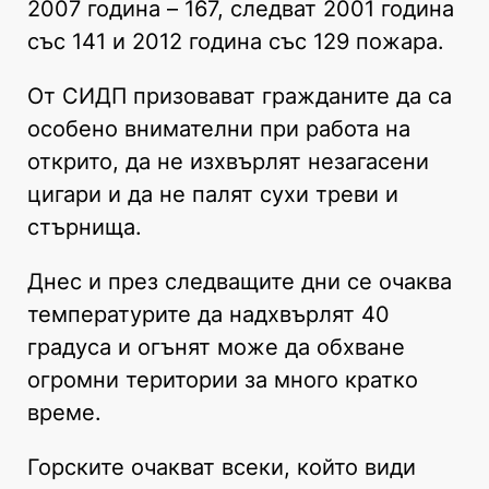
2007 година – 167, следват 2001 година
със 141 и 2012 година със 129 пожара.
От СИДП призовават гражданите да са
особено внимателни при работа на
открито, да не изхвърлят незагасени
цигари и да не палят сухи треви и
стърнища.
Днес и през следващите дни се очаква
температурите да надхвърлят 40
градуса и огънят може да обхване
огромни територии за много кратко
време.
Горските очакват всеки, който види