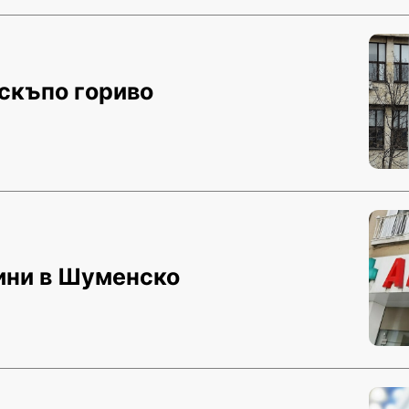
 скъпо гориво
щини в Шуменско