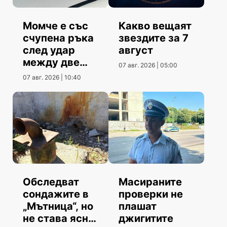
Момче е със
Какво вещаят
счупена ръка
звездите за 7
след удар
август
между две
07 авг. 2026 | 05:00
коли
07 авг. 2026 | 10:40
Обследват
Масираните
сондажите в
проверки не
„Мътница“, но
плашат
не става ясно
джигитите