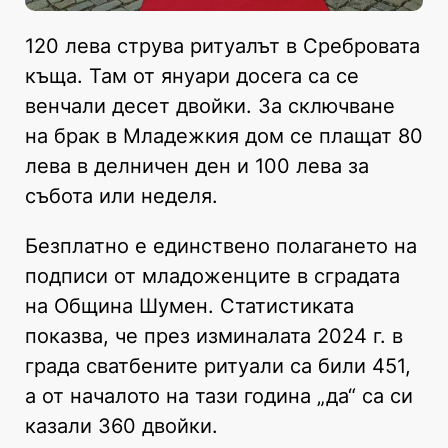
120 лева струва ритуалът в Сребровата
къща. Там от януари досега са се
венчали десет двойки. За сключване
на брак в Младежкия дом се плащат 80
лева в делничен ден и 100 лева за
събота или неделя.
Безплатно е единствено полагането на
подписи от младоженците в сградата
на Община Шумен. Статистиката
показва, че през изминалата 2024 г. в
града сватбените ритуали са били 451,
а от началото на тази година „да“ са си
казали 360 двойки.