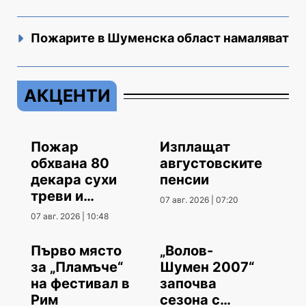
Пожарите в Шуменска област намаляват
АКЦЕНТИ
Пожар
Изплащат
обхвана 80
августовските
декара сухи
пенсии
треви и
07 авг. 2026 | 07:20
храсти
07 авг. 2026 | 10:48
Първо място
„Волов-
за „Пламъче“
Шумен 2007“
на фестивал в
започва
Рим
сезона с