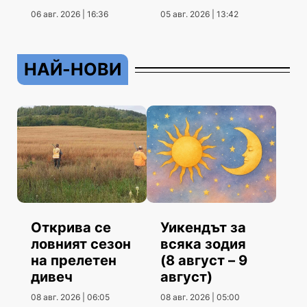
гостуване
06 авг. 2026 | 16:36
05 авг. 2026 | 13:42
НАЙ-НОВИ
Открива се
Уикендът за
ловният сезон
всяка зодия
на прелетен
(8 август – 9
дивеч
август)
08 авг. 2026 | 06:05
08 авг. 2026 | 05:00