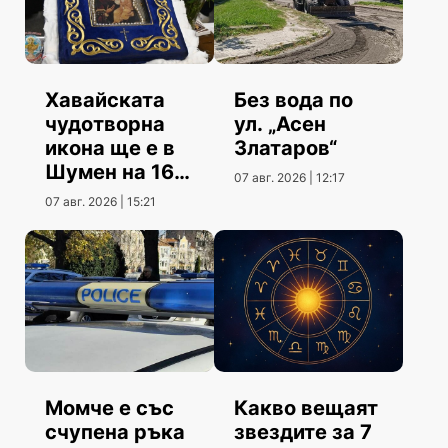
Хавайската
Без вода по
чудотворна
ул. „Асен
икона ще е в
Златаров“
Шумен на 16
07 авг. 2026 | 12:17
август
07 авг. 2026 | 15:21
Момче е със
Какво вещаят
счупена ръка
звездите за 7