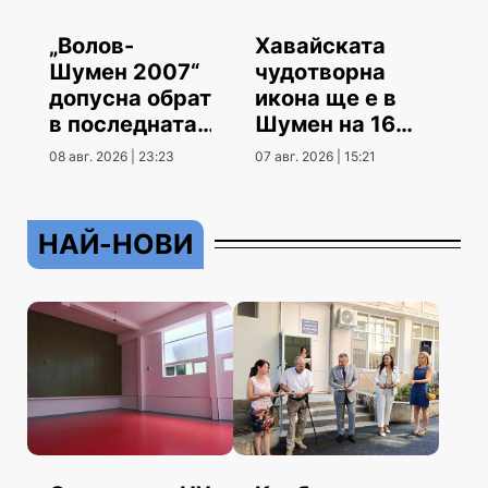
„Волов-
Хавайската
Шумен 2007“
чудотворна
допусна обрат
икона ще е в
в последната
Шумен на 16
контрола
август
08 авг. 2026 | 23:23
07 авг. 2026 | 15:21
НАЙ-НОВИ