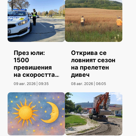
През юли:
Открива се
1500
ловният сезон
превишения
на прелетен
на скоростта
дивеч
повече от юни
09 авг. 2026 | 09:35
08 авг. 2026 | 06:05