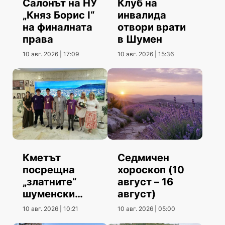
Салонът на НУ
Клуб на
„Княз Борис I“
инвалида
на финалната
отвори врати
права
в Шумен
10 авг. 2026 | 17:09
10 авг. 2026 | 15:36
Кметът
Седмичен
посрещна
хороскоп (10
„златните“
август – 16
шуменски
август)
информатици
10 авг. 2026 | 10:21
10 авг. 2026 | 05:00