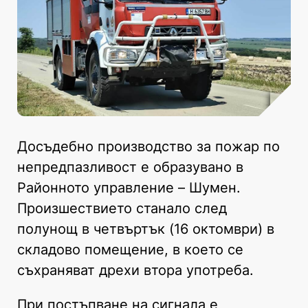
Досъдебно производство за пожар по
непредпазливост е образувано в
Районното управление – Шумен.
Произшествието станало след
полунощ в четвъртък (16 октомври) в
складово помещение, в което се
съхраняват дрехи втора употреба.
При постъпване на сигнала е