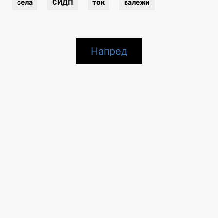
села
СИДП
ток
валежи
Напред