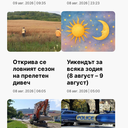
повече от юни
контрола
09 авг. 2026 | 09:35
08 авг. 2026 | 23:23
Открива се
Уикендът за
ловният сезон
всяка зодия
на прелетен
(8 август – 9
дивеч
август)
08 авг. 2026 | 06:05
08 авг. 2026 | 05:00