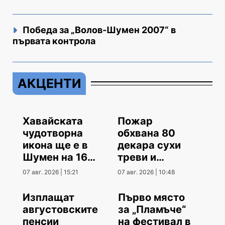
Победа за „Волов-Шумен 2007“ в
първата контрола
АКЦЕНТИ
Хавайската
Пожар
чудотворна
обхвана 80
икона ще е в
декара сухи
Шумен на 16
треви и
август
храсти
07 авг. 2026 | 15:21
07 авг. 2026 | 10:48
Изплащат
Първо място
августовските
за „Пламъче“
пенсии
на фестивал в