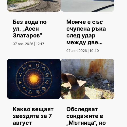
Без вода по
Момче е със
ул. „Асен
счупена ръка
Златаров“
след удар
между две
07 авг. 2026 | 12:17
коли
07 авг. 2026 | 10:40
Какво вещаят
Обследват
звездите за 7
сондажите в
август
„Мътница“, но