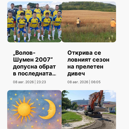
„Волов-
Открива се
Шумен 2007“
ловният сезон
допусна обрат
на прелетен
в последната
дивеч
контрола
08 авг. 2026 | 23:23
08 авг. 2026 | 06:05