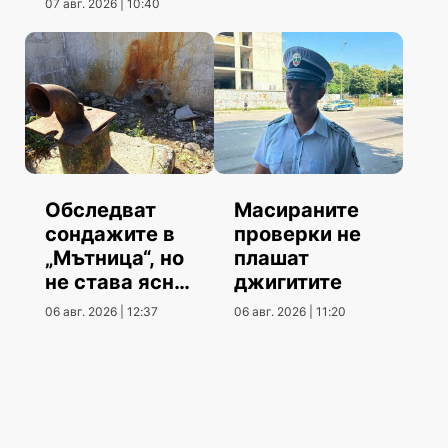
07 авг. 2026 | 10:40
Обследват
Масираните
сондажите в
проверки не
„Мътница“, но
плашат
не става ясно
джигитите
кога
06 авг. 2026 | 12:37
06 авг. 2026 | 11:20