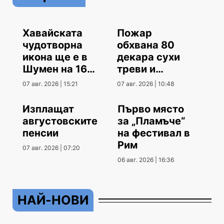
Хавайската
Пожар
чудотворна
обхвана 80
икона ще е в
декара сухи
Шумен на 16
треви и
август
храсти
07 авг. 2026 | 15:21
07 авг. 2026 | 10:48
Изплащат
Първо място
августовските
за „Пламъче“
пенсии
на фестивал в
Рим
07 авг. 2026 | 07:20
06 авг. 2026 | 16:36
НАЙ-НОВИ