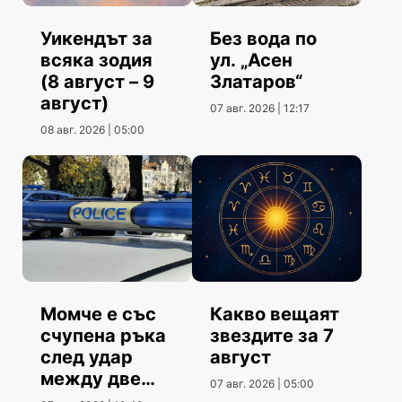
Уикендът за
Без вода по
всяка зодия
ул. „Асен
(8 август – 9
Златаров“
август)
07 авг. 2026 | 12:17
08 авг. 2026 | 05:00
Момче е със
Какво вещаят
счупена ръка
звездите за 7
след удар
август
между две
07 авг. 2026 | 05:00
коли