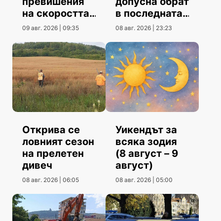
превишения
допусна обрат
на скоростта
в последната
повече от юни
контрола
09 авг. 2026 | 09:35
08 авг. 2026 | 23:23
Открива се
Уикендът за
ловният сезон
всяка зодия
на прелетен
(8 август – 9
дивеч
август)
08 авг. 2026 | 06:05
08 авг. 2026 | 05:00