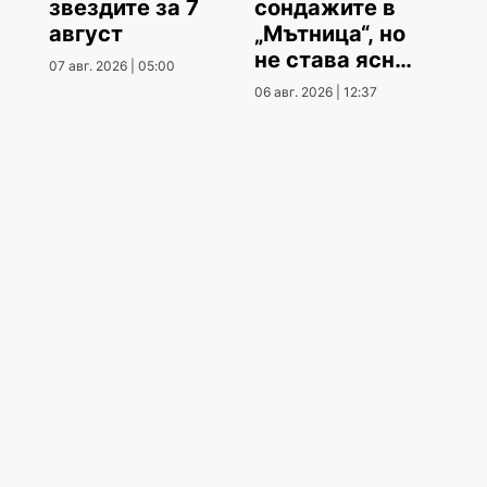
звездите за 7
сондажите в
август
„Мътница“, но
не става ясно
07 авг. 2026 | 05:00
кога
06 авг. 2026 | 12:37