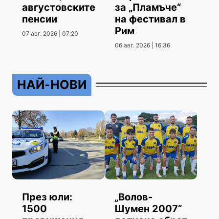
августовските
за „Пламъче“
пенсии
на фестивал в
Рим
07 авг. 2026 | 07:20
06 авг. 2026 | 16:36
НАЙ-НОВИ
През юли:
„Волов-
1500
Шумен 2007“