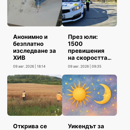
През юли:
Анонимно и
1500
безплатно
превишения
изследване за
на скоростта
ХИВ
повече от юни
09 авг. 2026 | 09:35
09 авг. 2026 | 18:14
Открива се
Уикендът за