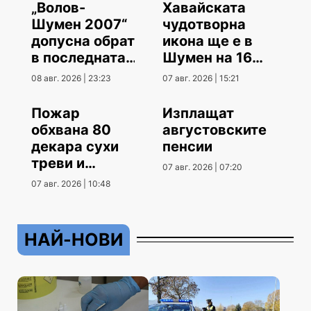
„Волов-
Хавайската
Шумен 2007“
чудотворна
допусна обрат
икона ще е в
в последната
Шумен на 16
контрола
август
08 авг. 2026 | 23:23
07 авг. 2026 | 15:21
Пожар
Изплащат
обхвана 80
августовските
декара сухи
пенсии
треви и
07 авг. 2026 | 07:20
храсти
07 авг. 2026 | 10:48
НАЙ-НОВИ