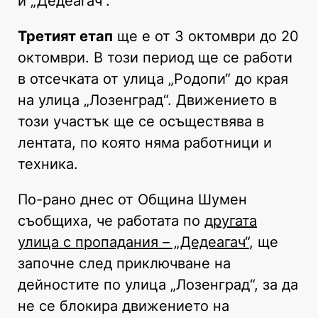
и „Дедеагач“.
Третият етап
ще е от 3 октомври до 20
октомври. В този период ще се работи
в отсечката от улица „Родопи“ до края
на улица „Лозенград“. Движението в
този участък ще се осъществява в
лентата, по която няма работници и
техника.
По-рано днес от Община Шумен
съобщиха, че работата по
другата
улица с пропадания – „Дедеагач“
, ще
започне след приключване на
дейностите по улица „Лозенград“, за да
не се блокира движението на