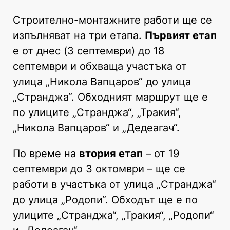
Строително-монтажните работи ще се
изпълняват на три етапа.
Първият етап
е от днес (3 септември) до 18
септември и обхваща участъка от
улица „Никола Вапцаров“ до улица
„Странджа“. Обходният маршрут ще е
по улиците „Странджа“, „Тракия“,
„Никола Вапцаров“ и „Дедеагач“.
По време на
втория етап
– от 19
септември до 3 октомври – ще се
работи в участъка от улица „Странджа“
до улица „Родопи“. Обходът ще е по
улиците „Странджа“, „Тракия“, „Родопи“