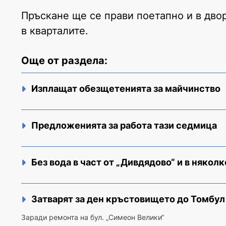
Пръскане ще се прави поетапно и в дво
в кварталите.
Още от раздела:
Изплащат обезщетенията за майчинство
Предложенията за работа тази седмица
Без вода в част от „Дивдядово“ и в няколк
Затварят за ден кръстовището до Томбу
Заради ремонта на бул. „Симеон Велики“