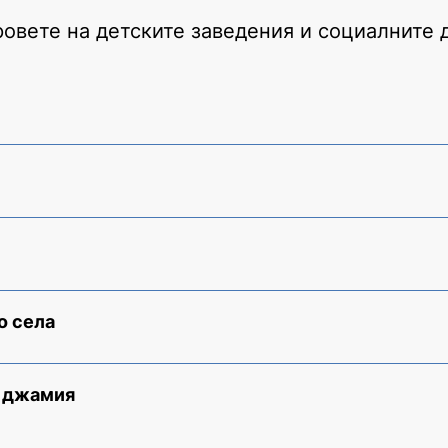
ровете на детските заведения и социалните 
о села
л джамия