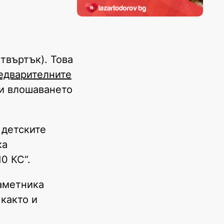
твъртък). Това
едварителните
ди влошаването
 детските
ка
10 КС“.
аметника
 както и