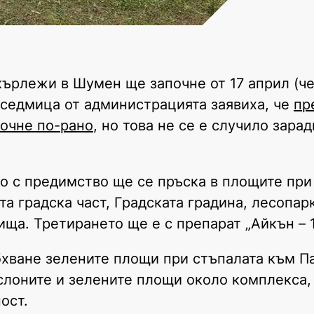
ърлежи в Шумен ще започне от 17 април (че
 седмица от администрацията заявиха, че
пр
почне по-рано
, но това не се е случило зара
то с предимство ще се пръска в площите при
та градска част, Градската градина, лесопар
ища. Третирането ще е с препарат „Айкън – 
бхване зелените площи при стъпалата към П
слоните и зелените площи около комплекса,
пост.