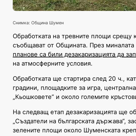
Снимка: Община Шумен
Обработката на тревните площи срещу к
съобщават от Общината. През миналата
планове са били дезакаризацията да за
на атмосферните условия.
Обработката ще стартира след 20 ч., ка
градини, площадките за игра, централна
„Кьошковете“ и около големите кръстов
На следващ етап дезакаризацията ще о
„Създатели на българската държава“, за
зелените площи около Шуменската кре