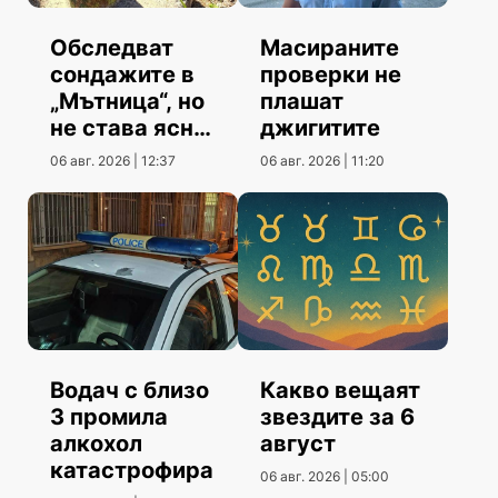
Обследват
Масираните
сондажите в
проверки не
„Мътница“, но
плашат
не става ясно
джигитите
кога
06 авг. 2026 | 12:37
06 авг. 2026 | 11:20
Водач с близо
Какво вещаят
3 промила
звездите за 6
алкохол
август
катастрофира
06 авг. 2026 | 05:00