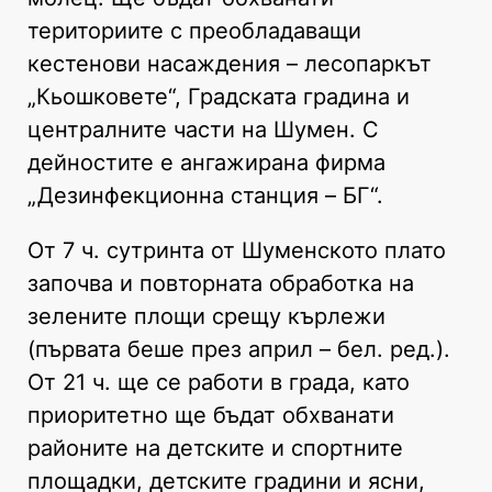
териториите с преобладаващи
кестенови насаждения – лесопаркът
„Кьошковете“, Градската градина и
централните части на Шумен. С
дейностите е ангажирана фирма
„Дезинфекционна станция – БГ“.
От 7 ч. сутринта от Шуменското плато
започва и повторната обработка на
зелените площи срещу кърлежи
(първата беше през април – бел. ред.).
От 21 ч. ще се работи в града, като
приоритетно ще бъдат обхванати
районите на детските и спортните
площадки, детските градини и ясни,