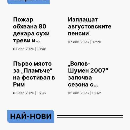
Пожар
Изплащат
обхвана 80
августовските
декара сухи
пенсии
треви и
07 авг. 2026 | 07:20
храсти
07 авг. 2026 | 10:48
Първо място
„Волов-
за „Пламъче“
Шумен 2007“
на фестивал в
започва
Рим
сезона с
гостуване
06 авг. 2026 | 16:36
05 авг. 2026 | 13:42
НАЙ-НОВИ