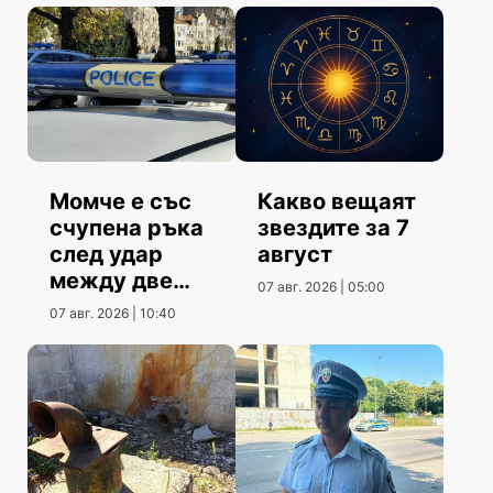
Момче е със
Какво вещаят
счупена ръка
звездите за 7
след удар
август
между две
07 авг. 2026 | 05:00
коли
07 авг. 2026 | 10:40