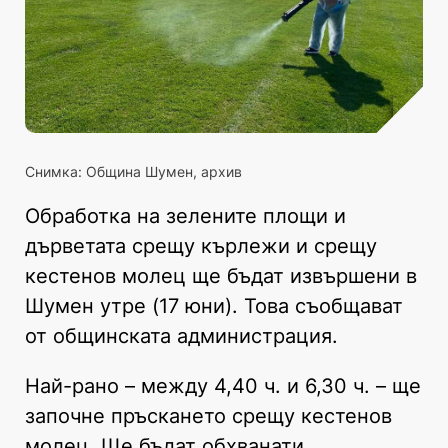
Снимка: Община Шумен, архив
Обработка на зелените площи и
дърветата срещу кърлежи и срещу
кестенов молец ще бъдат извършени в
Шумен утре (17 юни). Това съобщават
от общинската администрация.
Най-рано – между 4,40 ч. и 6,30 ч. – ще
започне пръскането срещу кестенов
молец. Ще бъдат обхванати