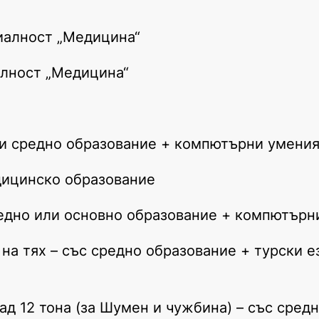
иалност „Медицина“
алност „Медицина“
ли средно образование + компютърни умени
дицинско образование
редно или основно образование + компютърн
на тях – със средно образование + турски е
д 12 тона (за Шумен и чужбина) – със сред