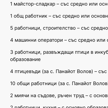
1 майстор-сладкар – със средно или ос
1 общ работник – със средно или основ
5 работници, строителство – със средн
4 машинни оператори – със средно или
3 работници, развъждащи птици в инкуба
образование
4 птицевъди (за с. Панайот Волов) – съ
10 общи работници (за с. Панайот Волов
2 миячи на съдове, ръчен труд – с осно
2 работници, кухня – с основно образов