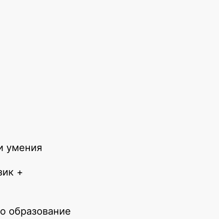
я
и умения
зик +
но образование