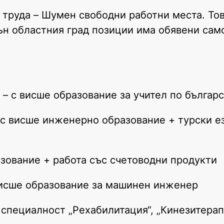
о труда – Шумен свободни работни места. То
ън областния град позиции има обявени само
а – с висше образование за учител по българ
 с висше инженерно образование + турски е
азование + работа със счетоводни продукти
висше образование за машинен инженер
 специалност „Рехабилитация“, „Кинезитерап