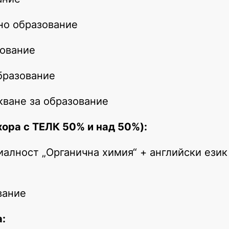
вно образование
зование
образование
кване за образование
хора с ТЕЛК 50% и над 50%):
циалност „Органична химия“ + английски ези
вание
а: