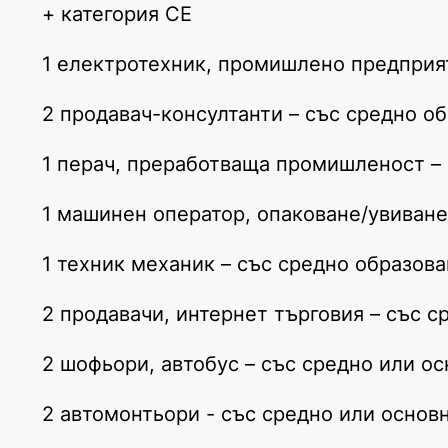
+ категория СЕ
1 електротехник, промишлено предприят
2 продавач-консултанти – със средно о
1 перач, преработваща промишленост –
1 машинен оператор, опаковане/увиване
1 техник механик – със средно образов
2 продавачи, интернет търговия – със 
2 шофьори, автобус – със средно или ос
2 автомонтьори - със средно или основ