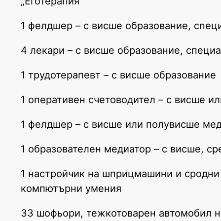
„Еготерапия“
1 фелдшер – с висше образование, спец
4 лекари – с висше образование, специ
1 трудотерапевт – с висше образование
1 оперативен счетоводител – с висше и
1 фелдшер – с висше или полувисше ме
1 образователен медиатор – с висше, с
1 настройчик на шприцмашини и сродни 
компютърни умения
33 шофьори, тежкотоварен автомобил на