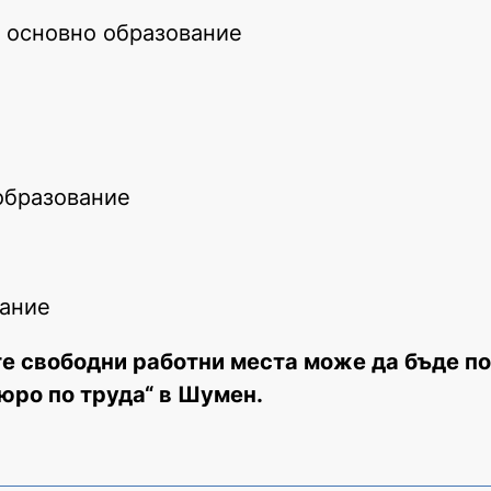
 с основно образование
 образование
вание
е свободни работни места може да бъде п
юро по труда“ в Шумен.