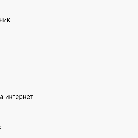
хник
на интернет
В