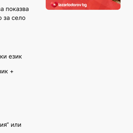
ва показва
 за село
ски език
зик +
ия“ или