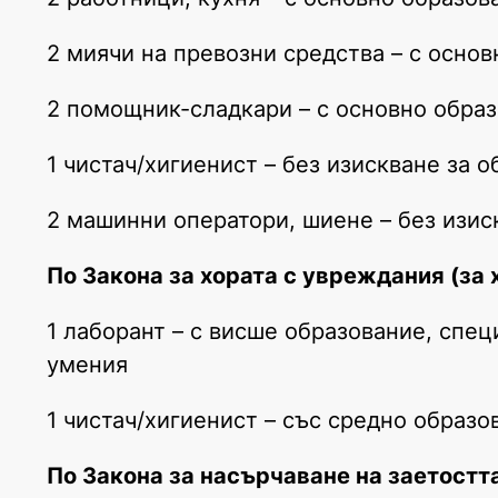
2 миячи на превозни средства – с осно
2 помощник-сладкари – с основно обра
1 чистач/хигиенист – без изискване за 
2 машинни оператори, шиене – без изис
По Закона за хората с увреждания (за 
1 лаборант – с висше образование, спе
умения
1 чистач/хигиенист – със средно образо
По Закона за насърчаване на заетостт