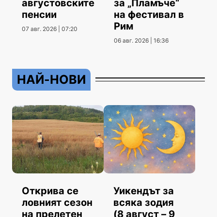
августовските
за „Пламъче“
пенсии
на фестивал в
Рим
07 авг. 2026 | 07:20
06 авг. 2026 | 16:36
НАЙ-НОВИ
Открива се
Уикендът за
ловният сезон
всяка зодия
на прелетен
(8 август – 9