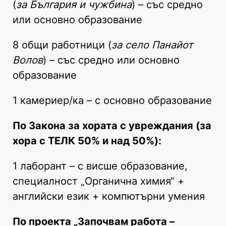
(
за България и чужбина
) – със средно
или основно образование
8 общи работници (
за село Панайот
Волов
) – със средно или основно
образование
1 камериер/ка – с основно образование
По Закона за хората с увреждания (за
хора с ТЕЛК 50% и над 50%):
1 лаборант – с висше образование,
специалност „Органична химия“ +
английски език + компютърни умения
По проекта „Започвам работа –