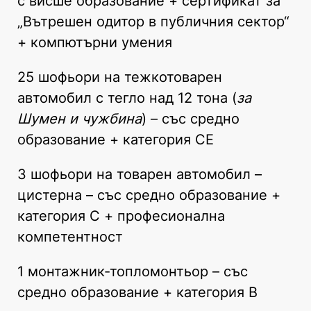
с висше образование + сертификат за
„Вътрешен одитор в публичния сектор“
+ компютърни умения
25 шофьори на тежкотоварен
автомобил с тегло над 12 тона (
за
Шумен и чужбина
) – със средно
образование + категория СЕ
3 шофьори на товарен автомобил –
цистерна – със средно образование +
категория С + професионална
компетентност
1 монтажник-топломонтьор – със
средно образование + категория В