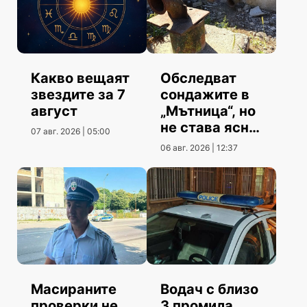
Какво вещаят
Обследват
звездите за 7
сондажите в
август
„Мътница“, но
не става ясно
07 авг. 2026 | 05:00
кога
06 авг. 2026 | 12:37
Масираните
Водач с близо
проверки не
3 промила