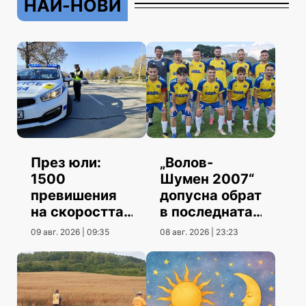
НАЙ-НОВИ
През юли:
„Волов-
1500
Шумен 2007“
превишения
допусна обрат
на скоростта
в последната
повече от юни
контрола
09 авг. 2026 | 09:35
08 авг. 2026 | 23:23