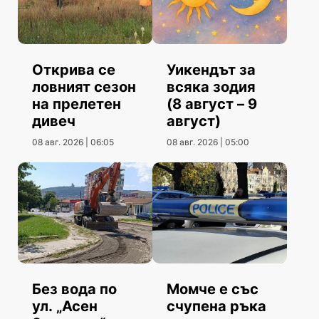
Открива се
Уикендът за
ловният сезон
всяка зодия
на прелетен
(8 август – 9
дивеч
август)
08 авг. 2026 | 06:05
08 авг. 2026 | 05:00
Без вода по
Момче е със
ул. „Асен
счупена ръка