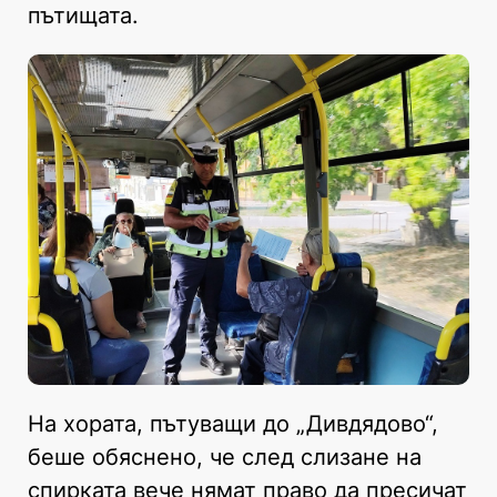
пътищата.
На хората, пътуващи до „Дивдядово“,
беше обяснено, че след слизане на
спирката вече нямат право да пресичат