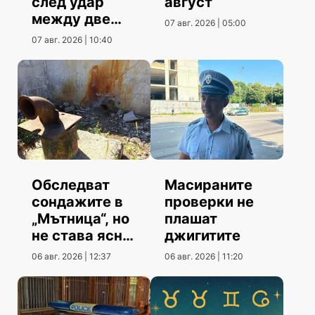
след удар
август
между две
07 авг. 2026 | 05:00
коли
07 авг. 2026 | 10:40
Обследват
Масираните
сондажите в
проверки не
„Мътница“, но
плашат
не става ясно
джигитите
кога
06 авг. 2026 | 12:37
06 авг. 2026 | 11:20