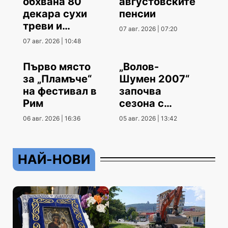
обхвана 80
августовските
декара сухи
пенсии
треви и
07 авг. 2026 | 07:20
храсти
07 авг. 2026 | 10:48
Първо място
„Волов-
за „Пламъче“
Шумен 2007“
на фестивал в
започва
Рим
сезона с
гостуване
06 авг. 2026 | 16:36
05 авг. 2026 | 13:42
НАЙ-НОВИ