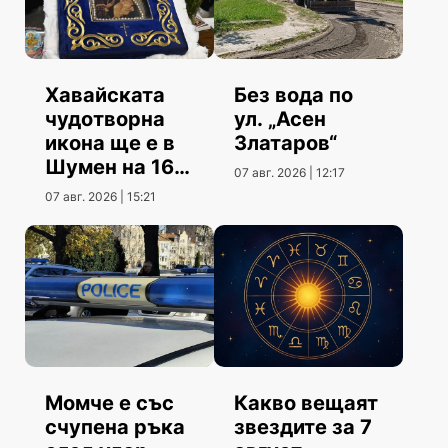
Хавайската
Без вода по
чудотворна
ул. „Асен
икона ще е в
Златаров“
Шумен на 16
07 авг. 2026 | 12:17
август
07 авг. 2026 | 15:21
Момче е със
Какво вещаят
счупена ръка
звездите за 7