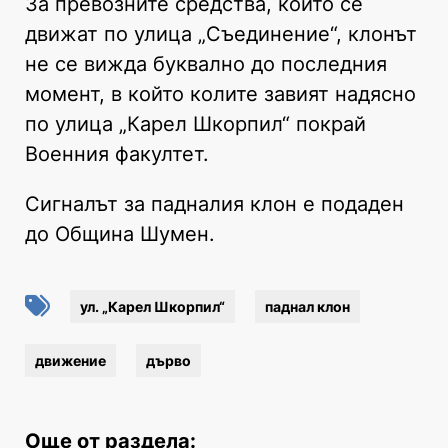
За превозните средства, които се
движат по улица „Съединение“, клонът
не се вижда буквално до последния
момент, в който колите завият надясно
по улица „Карел Шкорпил“ покрай
Военния факултет.
Сигналът за падналия клон е подаден
до Община Шумен.
ул. „Карел Шкорпил“
паднал клон
движение
дърво
Още от раздела: