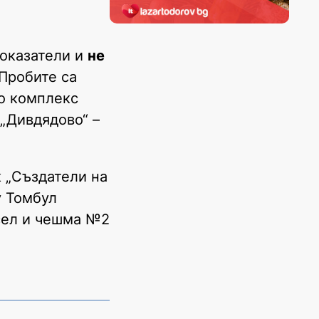
показатели и
не
 Пробите са
о комплекс
 „Дивдядово“ –
 „Създатели на
у Томбул
осел и чешма №2