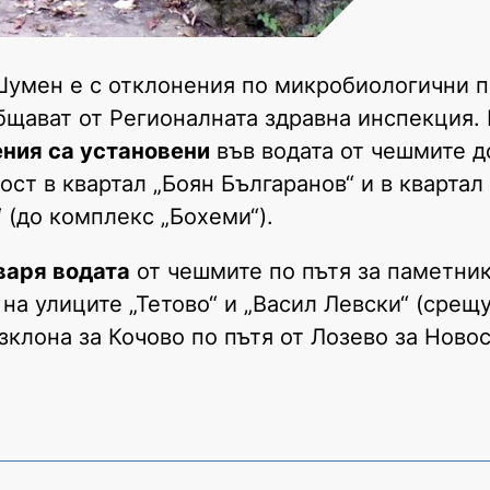
Шумен е с отклонения по микробиологични 
общават от Регионалната здравна инспекция.
ния са установени
във водата от чешмите д
ст в квартал „Боян Българанов“ и в квартал
“ (до комплекс „Бохеми“).
варя водата
от чешмите по пътя за паметник
на улиците „Тетово“ и „Васил Левски“ (срещ
азклона за Кочово по пътя от Лозево за Нов