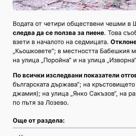
Водата от четири обществени чешми в 
следва да се ползва за пиене
. Това съ
взети в началото на седмицата.
Отклоне
„Кьошковете“; в местността Бабешкия мо
на улица „Поройна“ и на улица „Изворна
По всички изследвани показатели отго
българската държава“; на кръстовището 
джамия); на улица „Янко Сакъзов“, на р
по пътя за Лозево.
Още от раздела: