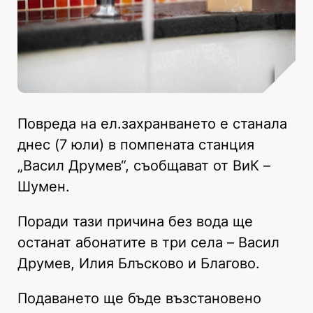
Повреда на ел.захранването е станала
днес (7 юли) в помпената станция
„Васил Друмев“, съобщават от ВиК –
Шумен.
Поради тази причина без вода ще
останат абонатите в три села – Васил
Друмев, Илия Блъсково и Благово.
Подаването ще бъде възстановено