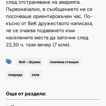
след отстраняване на аварията.
Първоначално, в съобщението не се
посочваше ориентировъчен час. По-
късно от ВиК дружеството написаха,
че се очаква подаването към
населените места да започне след
22,30 ч. тази вечер (7 юли).
ВиК – Шумен
помпена станция
повреда
села
Още от раздела: