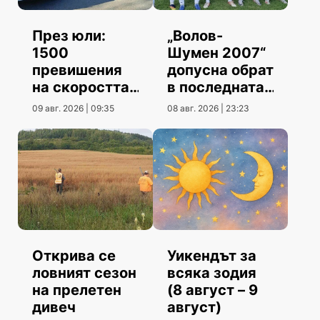
През юли:
„Волов-
1500
Шумен 2007“
превишения
допусна обрат
на скоростта
в последната
повече от юни
контрола
09 авг. 2026 | 09:35
08 авг. 2026 | 23:23
Открива се
Уикендът за
ловният сезон
всяка зодия
на прелетен
(8 август – 9
дивеч
август)