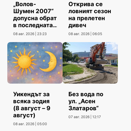
„Волов-
Открива се
Шумен 2007“
ловният сезон
допусна обрат
на прелетен
в последната
дивеч
контрола
08 авг. 2026 | 23:23
08 авг. 2026 | 06:05
Уикендът за
Без вода по
всяка зодия
ул. „Асен
(8 август – 9
Златаров“
август)
07 авг. 2026 | 12:17
08 авг. 2026 | 05:00