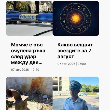
Момче е със
Какво вещаят
счупена ръка
звездите за 7
след удар
август
между две
07 авг. 2026 | 05:00
коли
07 авг. 2026 | 10:40