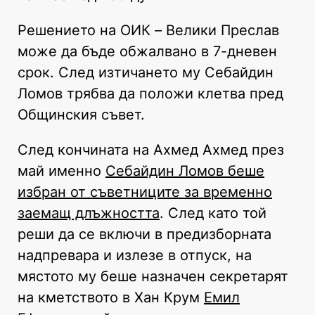
Решението на ОИК – Велики Преслав
може да бъде обжалвано в 7-дневен
срок. След изтичането му Себайдин
Ломов трябва да положи клетва пред
Общинския съвет.
След кончината на Ахмед Ахмед през
май именно
Себайдин Ломов беше
избран от съветниците за временно
заемащ длъжността
. След като той
реши да се включи в предизборната
надпревара и излезе в отпуск, на
мястото му беше назначен секретарят
на кметството в Хан Крум
Емил