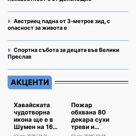
Австриец падна от 3-метров зид, с
опасност за живота е
Спортна събота за децата във Велики
Преслав
АКЦЕНТИ
Хавайската
Пожар
чудотворна
обхвана 80
икона ще е в
декара сухи
Шумен на 16
треви и
август
храсти
07 авг. 2026 | 15:21
07 авг. 2026 | 10:48