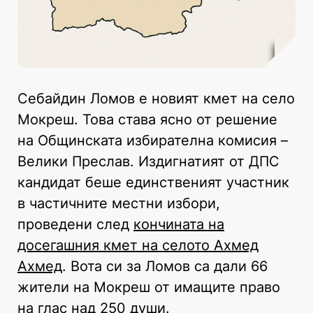
Себайдин Ломов е новият кмет на село
Мокреш. Това става ясно от решение
на Общинската избирателна комисия –
Велики Преслав. Издигнатият от ДПС
кандидат беше единственият участник
в частичните местни избори,
проведени след
кончината на
досегашния кмет на селото Ахмед
Ахмед
. Вота си за Ломов са дали 66
жители на Мокреш от имащите право
на глас над 250 души.