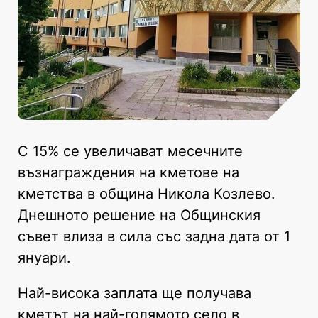
С 15% се увеличават месечните
възнаграждения на кметове на
кметства в община Никола Козлево.
Днешното решение на Общинския
съвет влиза в сила със задна дата от 1
януари.
Най-висока заплата ще получава
кметът на най-голямото село в