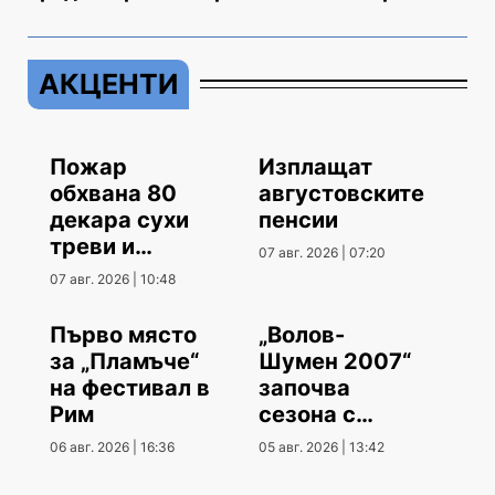
АКЦЕНТИ
Пожар
Изплащат
обхвана 80
августовските
декара сухи
пенсии
треви и
07 авг. 2026 | 07:20
храсти
07 авг. 2026 | 10:48
Първо място
„Волов-
за „Пламъче“
Шумен 2007“
на фестивал в
започва
Рим
сезона с
гостуване
06 авг. 2026 | 16:36
05 авг. 2026 | 13:42