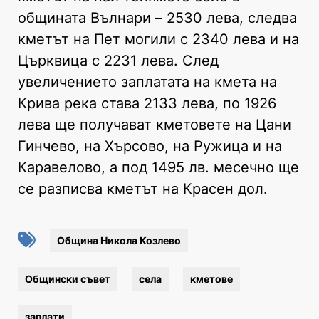
общината Вълнари – 2530 лева, следва
кметът на Пет могили с 2340 лева и на
Църквица с 2231 лева. След
увеличението заплатата на кмета на
Крива река става 2133 лева, по 1926
лева ще получават кметовете на Цани
Гинчево, на Хърсово, на Ружица и на
Каравелово, а под 1495 лв. месечно ще
се разписва кметът на Красен дол.
Община Никола Козлево
Общински съвет
села
кметове
заплати