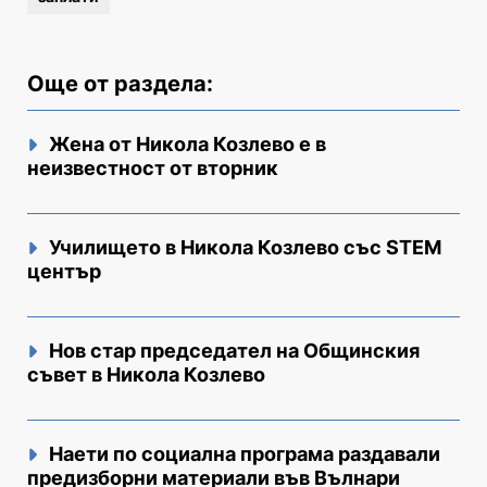
Още от раздела:
Жена от Никола Козлево е в
неизвестност от вторник
Училището в Никола Козлево със STEM
център
Нов стар председател на Общинския
съвет в Никола Козлево
Наети по социална програма раздавали
предизборни материали във Вълнари