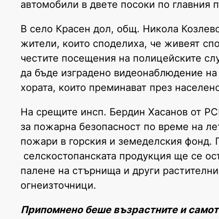
автомобили в двете посоки по главния п
В село Красен дол, общ. Никола Козлев
жители, които споделиха, че живеят спо
честите посещения на полицейските слу
да бъде изградено видеонаблюдение на 
хората, които преминават през населено
На срещите инсп. Бердин Хасанов от Р
за пожарна безопасност по време на лет
пожари в горския и земеделския фонд. 
селскостопанската продукция ще се осъ
палене на стърнища и други растителни
огнеизточници.
Припомнено беше възрастните и самотн