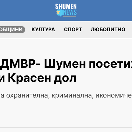
ОБЩИНИ
КУЛТУРА
СПОРТ
ЛЮБОПИТНО
ОДМВР- Шумен посети
и Красен дол
на охранителна, криминална, икономич