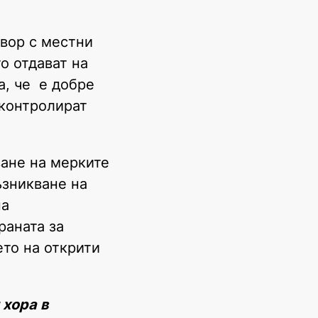
овор с местни
о отдават на
а, че е добре
 контролират
ане на мерките
ъзникване на
на
раната за
ето на открити
 хора в