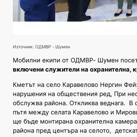
Източник: ОДМВР - Шумен
Мобилни екипи от ОДМВР- Шумен посети
включени служители на охранителна, 
Кметът на село Каравелово Нергин Фейз
нарушения на обществения ред, При не
обслужва района. Откликва веднага. В 
пътя между селата Каравелово и Мировц
ще бъде монтирана охранителна камера
района пред центъра на селото, детска