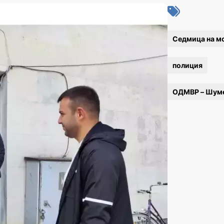
Седмица на м
полиция
ОДМВР – Шум