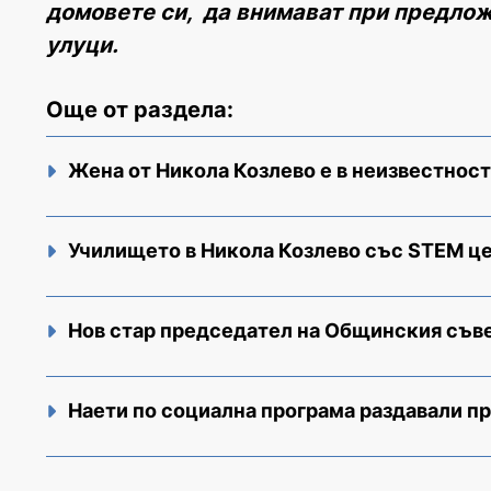
домовете си, да внимават при предлож
улуци.
Още от раздела:
Жена от Никола Козлево е в неизвестност
Училището в Никола Козлево със STEM ц
Нов стар председател на Общинския съве
Наети по социална програма раздавали п