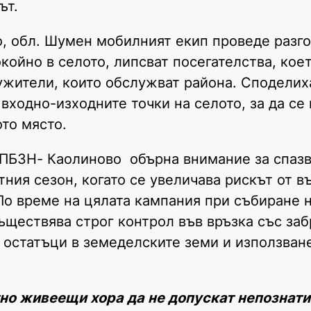
ът.
о, обл. Шумен мобилният екип проведе разг
койно в селото, липсват посегателства, коет
жители, които обслужват района. Споделих
входно-изходните точки на селото, за да се
то място.
СПБЗН- Каолиново обърна внимание за спазв
ния сезон, когато се увеличава рискът от в
По време на цялата кампания при събиране 
ществява строг контрол във връзка със заб
 остатъци в земеделските земи и използван
о живеещи хора да не допускат непознати