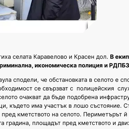
ха селата Каравелово и Красен дол.
В екип
криминална, икономическа полиция и РДПБ
ула сподели, че обстановката в селото е сп
обходимост се свързват с полицейския слу
селото очакват да бъде подобрена инфрастр
и, където има участък в лошо състояние. 
 пред кметството на селото. Периметърът й
та градина, площадът пред кметството и дв