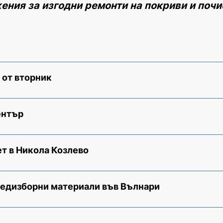
ения за изгодни ремонти на покриви и почи
 от вторник
ентър
т в Никола Козлево
редизборни материали във Вълнари