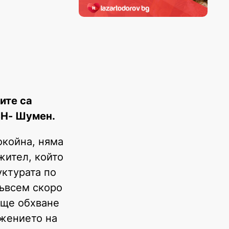
ите са
ЗН- Шумен.
окойна, няма
жител, който
уктурата по
Съвсем скоро
 ще обхване
ижението на