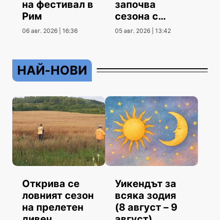
на фестивал в
започва
Рим
сезона с
гостуване
06 авг. 2026 | 16:36
05 авг. 2026 | 13:42
НАЙ-НОВИ
Открива се
Уикендът за
ловният сезон
всяка зодия
на прелетен
(8 август – 9
дивеч
август)