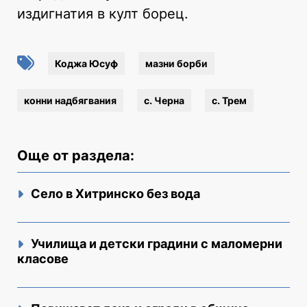
издигнатия в култ борец.
Коджа Юсуф
мазни борби
конни надбягвания
с. Черна
с. Трем
Още от раздела:
Село в Хитринско без вода
Училища и детски градини с маломерни
класове