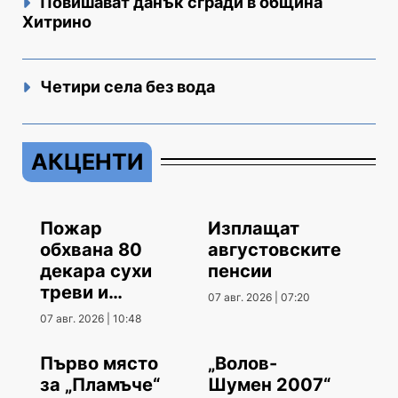
Повишават данък сгради в община
Хитрино
Четири села без вода
АКЦЕНТИ
Пожар
Изплащат
обхвана 80
августовските
декара сухи
пенсии
треви и
07 авг. 2026 | 07:20
храсти
07 авг. 2026 | 10:48
Първо място
„Волов-
за „Пламъче“
Шумен 2007“