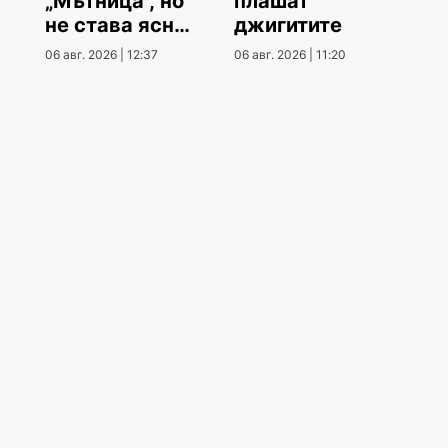
„Мътница“, но
плашат
не става ясно
джигитите
кога
06 авг. 2026 | 12:37
06 авг. 2026 | 11:20