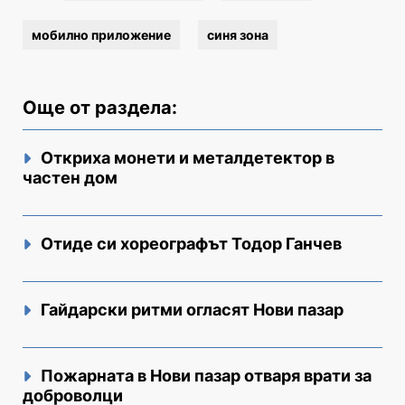
мобилно приложение
синя зона
Още от раздела:
Откриха монети и металдетектор в
частен дом
Отиде си хореографът Тодор Ганчев
Гайдарски ритми огласят Нови пазар
Пожарната в Нови пазар отваря врати за
доброволци