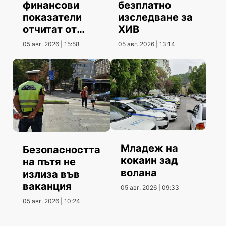
финансови
безплатно
показатели
изследване за
отчитат от
ХИВ
Община
05 авг. 2026 | 15:58
05 авг. 2026 | 13:14
Шумен
Младеж на
Безопасността
кокаин зад
на пътя не
волана
излиза във
ваканция
05 авг. 2026 | 09:33
05 авг. 2026 | 10:24