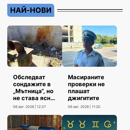
НАЙ-НОВИ
Обследват
Масираните
сондажите в
проверки не
„Мътница“, но
плашат
не става ясно
джигитите
кога
06 авг. 2026 | 12:37
06 авг. 2026 | 11:20