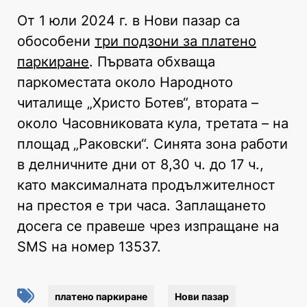
От 1 юли 2024 г. в Нови пазар са
обособени
три подзони за платено
паркиране
. Първата обхваща
паркоместата около Народното
читалище „Христо Ботев“, втората –
около Часовниковата кула, третата – на
площад „Раковски“. Синята зона работи
в делничните дни от 8,30 ч. до 17 ч.,
като максималната продължителност
на престоя е три часа. Заплащането
досега се правеше чрез изпращане на
SMS на номер 13537.
платено паркиране
Нови пазар