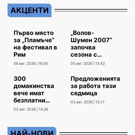
АКЦЕНТИ
Първо място
„Волов-
за „Пламъче“
Шумен 2007“
на фестивал в
започва
Рим
сезона с
гостуване
06 авг. 2026 | 16:36
05 авг. 2026 | 13:42
300
Предложенията
домакинства
за работа тази
вече имат
седмица
безплатни
03 авг. 2026 | 13:17
климатици
03 авг. 2026 | 14:26
НАЙ-НОВИ