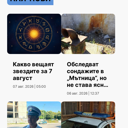
Какво вещаят
Обследват
звездите за 7
сондажите в
август
„Мътница“, но
не става ясно
07 авг. 2026 | 05:00
кога
06 авг. 2026 | 12:37