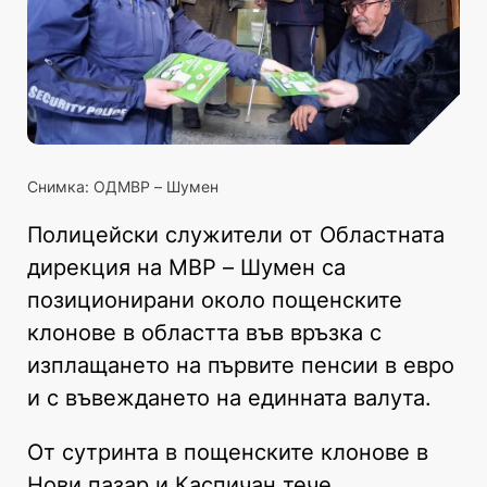
Снимка: ОДМВР – Шумен
Полицейски служители от Областната
дирекция на МВР – Шумен са
позиционирани около пощенските
клонове в областта във връзка с
изплащането на първите пенсии в евро
и с въвеждането на единната валута.
От сутринта в пощенските клонове в
Нови пазар и Каспичан тече