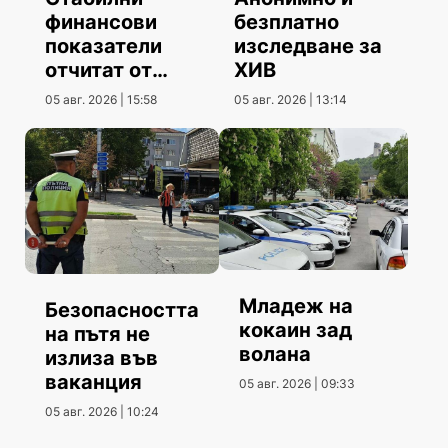
финансови
безплатно
показатели
изследване за
отчитат от
ХИВ
Община
05 авг. 2026 | 15:58
05 авг. 2026 | 13:14
Шумен
Младеж на
Безопасността
кокаин зад
на пътя не
волана
излиза във
ваканция
05 авг. 2026 | 09:33
05 авг. 2026 | 10:24