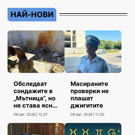
НАЙ-НОВИ
Обследват
Масираните
сондажите в
проверки не
„Мътница“, но
плашат
не става ясно
джигитите
кога
06 авг. 2026 | 12:37
06 авг. 2026 | 11:20