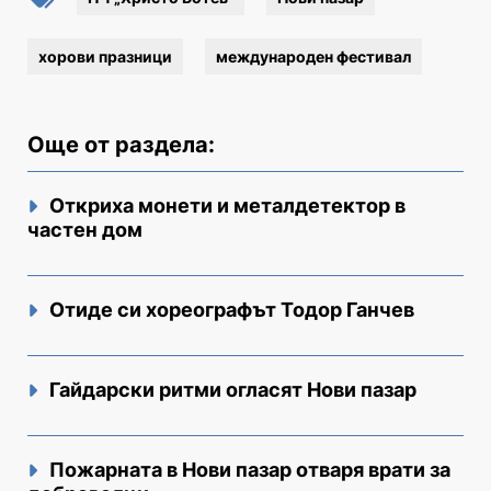
хорови празници
международен фестивал
Още от раздела:
Откриха монети и металдетектор в
частен дом
Отиде си хореографът Тодор Ганчев
Гайдарски ритми огласят Нови пазар
Пожарната в Нови пазар отваря врати за