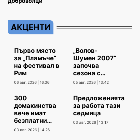
доброволци
АКЦЕНТИ
Първо място
„Волов-
за „Пламъче“
Шумен 2007“
на фестивал в
започва
Рим
сезона с
гостуване
06 авг. 2026 | 16:36
05 авг. 2026 | 13:42
300
Предложенията
домакинства
за работа тази
вече имат
седмица
безплатни
03 авг. 2026 | 13:17
климатици
03 авг. 2026 | 14:26