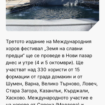
Третото издание на Международния
хоров фестивал „Земя на славни
предци“ ще се проведе в Нови пазар
днес и утре (4 и 5 октомври). Ще
участват над 330 хористи от 15
формации от града домакин и от
Шумен, Варна, Велико Търново, Ловеч,
Стара Загора, Казанлък, Кърджали,
Хасково. Международното участие е
на хорове от Сорока (Молдова) и