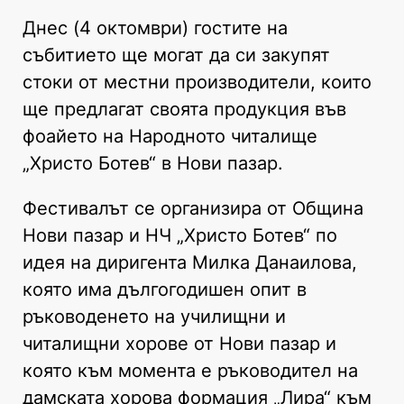
Днес (4 октомври) гостите на
събитието ще могат да си закупят
стоки от местни производители, които
ще предлагат своята продукция във
фоайето на Народното читалище
„Христо Ботев“ в Нови пазар.
Фестивалът се организира от Община
Нови пазар и НЧ „Христо Ботев“ по
идея на диригента Милка Данаилова,
която има дългогодишен опит в
ръководенето на училищни и
читалищни хорове от Нови пазар и
която към момента е ръководител на
дамската хорова формация „Лира“ към