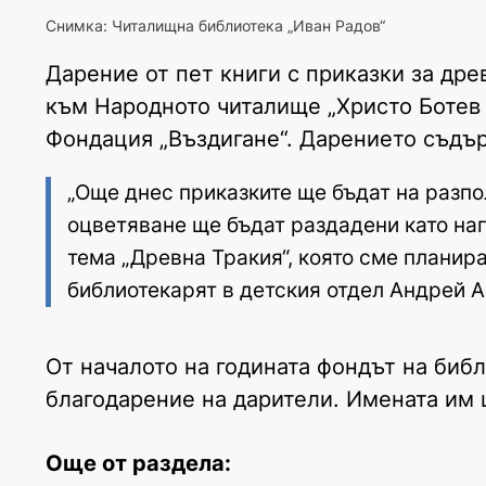
Снимка: Читалищна библиотека „Иван Радов“
Дарение от пет книги с приказки за др
към Народното читалище „Христо Ботев 
Фондация „Въздигане“. Дарението съдъ
„Още днес приказките ще бъдат на разпол
оцветяване ще бъдат раздадени като наг
тема „Древна Тракия“, която сме планира
библиотекарят в детския отдел Андрей 
От началото на годината фондът на библ
благодарение на дарители. Имената им 
Още от раздела: