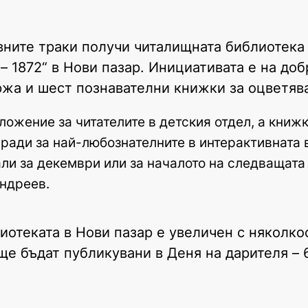
евните траки получи читалищната библиотека
– 1872“ в Нови пазар. Инициативата е на до
ржа и шест познавателни книжки за оцветяв
ожение за читателите в детския отдел, а книжк
ради за най-любознателните в интерактивната 
ли за декември или за началото на следващата 
Андреев.
иотеката в Нови пазар е увеличен с няколко
ще бъдат публикувани в Деня на дарителя –