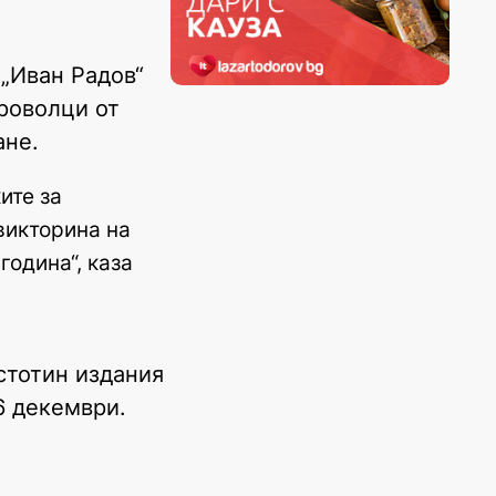
 „Иван Радов“
броволци от
ане.
ите за
викторина на
година“, каза
стотин издания
 6 декември.