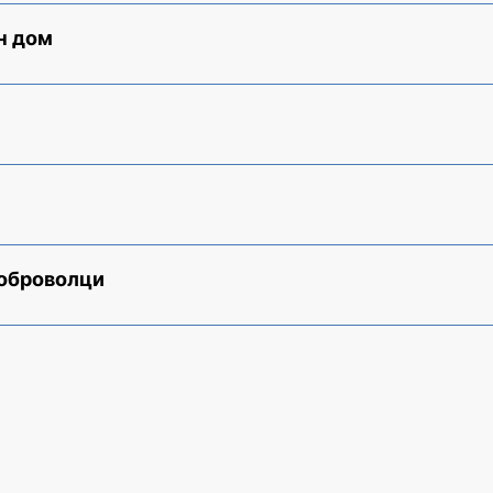
н дом
доброволци