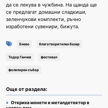
да се лекува в чужбина. На щанда ще
се предлагат домашни сладкиши,
зеленчукови комплекти, ръчно
изработени сувенири, бижута.
Енево
благотворителен базар
Тодор Ганчев
фестивал
фолклорен събор
Още от раздела:
Откриха монети и металдетектор в
частен дом