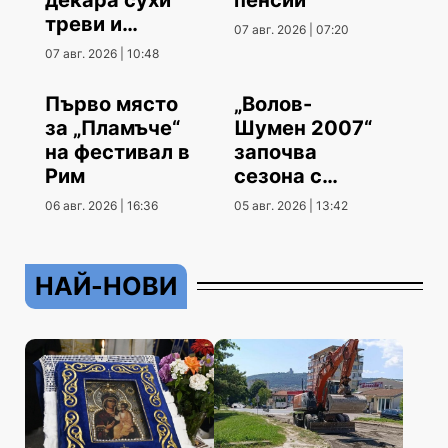
треви и
07 авг. 2026 | 07:20
храсти
07 авг. 2026 | 10:48
Първо място
„Волов-
за „Пламъче“
Шумен 2007“
на фестивал в
започва
Рим
сезона с
гостуване
06 авг. 2026 | 16:36
05 авг. 2026 | 13:42
НАЙ-НОВИ