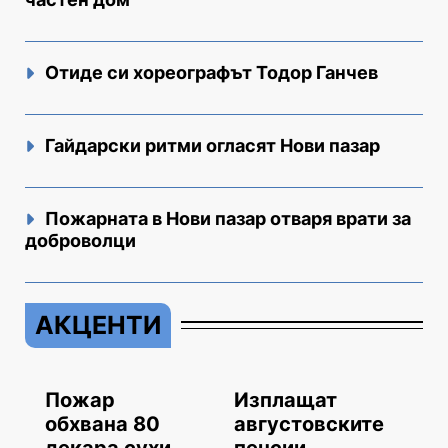
Отиде си хореографът Тодор Ганчев
Гайдарски ритми огласят Нови пазар
Пожарната в Нови пазар отваря врати за
доброволци
АКЦЕНТИ
Пожар
Изплащат
обхвана 80
августовските
декара сухи
пенсии