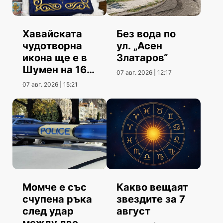
Хавайската
Без вода по
чудотворна
ул. „Асен
икона ще е в
Златаров“
Шумен на 16
07 авг. 2026 | 12:17
август
07 авг. 2026 | 15:21
Момче е със
Какво вещаят
счупена ръка
звездите за 7
след удар
август