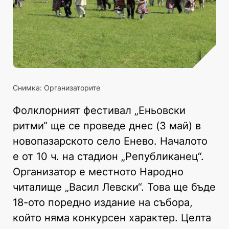
Снимка: Организаторите
Фолклорният фестивал „Еньовски
ритми“ ще се проведе днес (3 май) в
новопазарското село Енево. Началото
е от 10 ч. на стадион „Републиканец“.
Организатор е местното Народно
читалище „Васил Левски“. Това ще бъде
18-ото поредно издание на събора,
който няма конкурсен характер. Целта