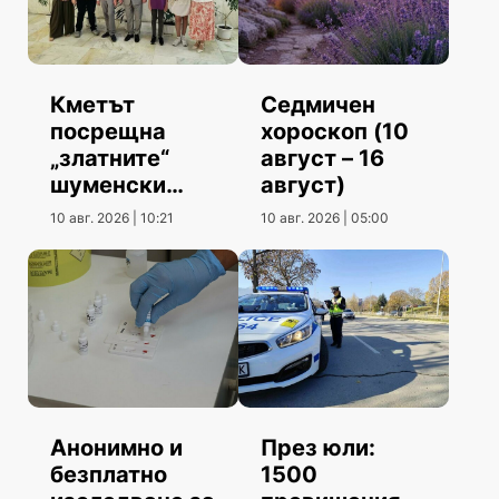
Кметът
Седмичен
посрещна
хороскоп (10
„златните“
август – 16
шуменски
август)
информатици
10 авг. 2026 | 10:21
10 авг. 2026 | 05:00
През юли:
Анонимно и
1500
безплатно