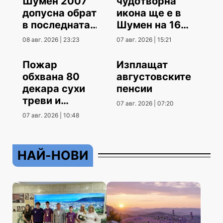
Шумен 2007“
чудотворна
допусна обрат
икона ще е в
в последната
Шумен на 16
контрола
август
08 авг. 2026 | 23:23
07 авг. 2026 | 15:21
Пожар
Изплащат
обхвана 80
августовските
декара сухи
пенсии
треви и
07 авг. 2026 | 07:20
храсти
07 авг. 2026 | 10:48
НАЙ-НОВИ