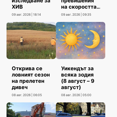
превишения
изследване за
на скоростта
ХИВ
повече от юни
09 авг. 2026 | 09:35
09 авг. 2026 | 18:14
Открива се
Уикендът за
ловният сезон
всяка зодия
на прелетен
(8 август – 9
дивеч
август)
08 авг. 2026 | 06:05
08 авг. 2026 | 05:00