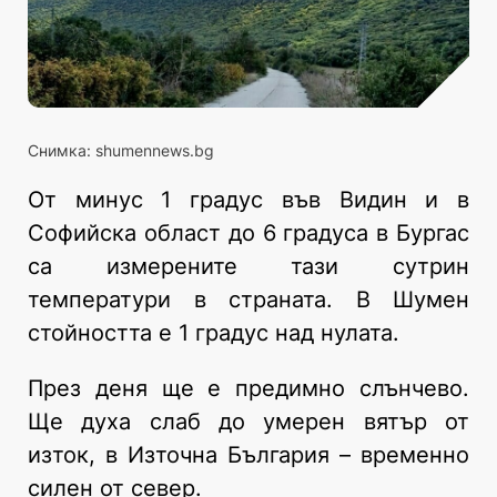
Снимка: shumennews.bg
От минус 1 градус във Видин и в
Софийска област до 6 градуса в Бургас
са измерените тази сутрин
температури в страната. В Шумен
стойността е 1 градус над нулата.
През деня ще е предимно слънчево.
Ще духа слаб до умерен вятър от
изток, в Източна България – временно
силен от север.