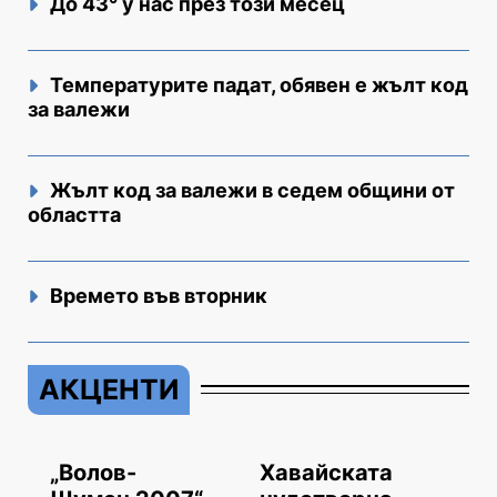
До 43° у нас през този месец
Температурите падат, обявен е жълт код
за валежи
Жълт код за валежи в седем общини от
областта
Времето във вторник
АКЦЕНТИ
„Волов-
Хавайската