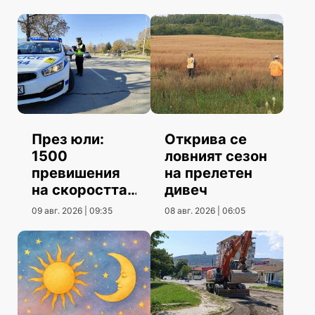
През юли:
Открива се
1500
ловният сезон
превишения
на прелетен
на скоростта
дивеч
повече от юни
09 авг. 2026 | 09:35
08 авг. 2026 | 06:05