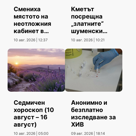
Смениха
Кметът
мястото на
посрещна
неотложния
„златните“
кабинет в
шуменски
МБАЛ
информатици
10 авг. 2026 | 12:37
10 авг. 2026 | 10:21
Седмичен
Анонимно и
хороскоп (10
безплатно
август – 16
изследване за
август)
ХИВ
10 авг. 2026 | 05:00
09 авг. 2026 | 18:14