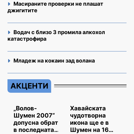
Масираните проверки не плашат
джигитите
Водач с близо 3 промила алкохол
катастрофира
Младеж на кокаин зад волана
АКЦЕНТИ
„Волов-
Хавайската
Шумен 2007“
чудотворна
допусна обрат
икона ще е в
в последната
Шумен на 16