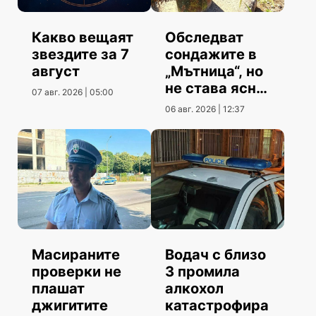
Какво вещаят
Обследват
звездите за 7
сондажите в
август
„Мътница“, но
не става ясно
07 авг. 2026 | 05:00
кога
06 авг. 2026 | 12:37
Масираните
Водач с близо
проверки не
3 промила
плашат
алкохол
джигитите
катастрофира