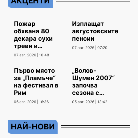
АКЦЕНТИ
Пожар
Изплащат
обхвана 80
августовските
декара сухи
пенсии
треви и
07 авг. 2026 | 07:20
храсти
07 авг. 2026 | 10:48
Първо място
„Волов-
за „Пламъче“
Шумен 2007“
на фестивал в
започва
Рим
сезона с
гостуване
06 авг. 2026 | 16:36
05 авг. 2026 | 13:42
НАЙ-НОВИ