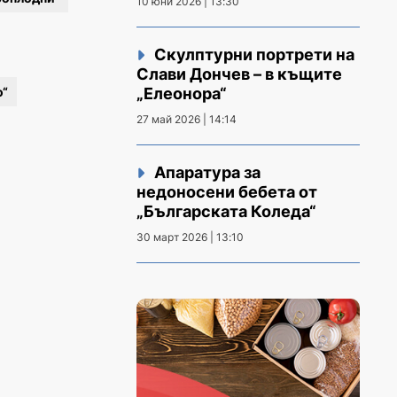
10 юни 2026 | 13:30
Скулптурни портрети на
Слави Дончев – в къщите
о“
„Елеонора“
27 май 2026 | 14:14
Апаратура за
недоносени бебета от
„Българската Коледа“
30 март 2026 | 13:10