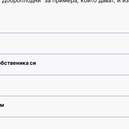
 Доброплодни“ за примера, който дават, и и
обственика си
ам