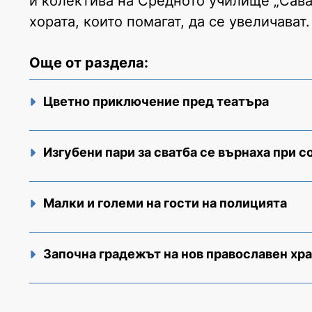
и колектива на Средното училище „Сава
хората, които помагат, да се увеличават.
Още от раздела:
Цветно приключение пред театъра
Изгубени пари за сватба се върнаха при с
Малки и големи на гости на полицията
Започна градежът на нов православен хр