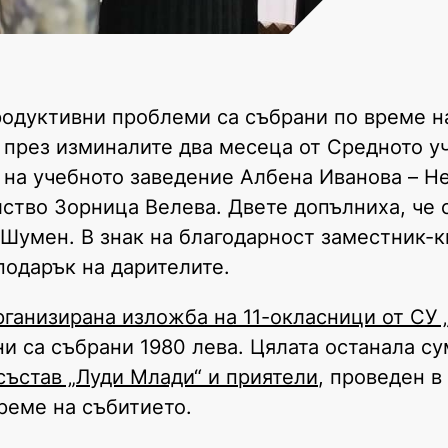
продуктивни проблеми са събрани по време н
 през изминалите два месеца от Средното у
 на учебното заведение Албена Иванова – Н
ство Зорница Велева. Двете допълниха, че 
Шумен. В знак на благодарност заместник-к
одарък на дарителите.
ганизирана изложба на 11-окласници от СУ 
ини са събрани 1980 лева. Цялата останала су
състав „Луди Млади“ и приятели
, проведен в
време на събитието.