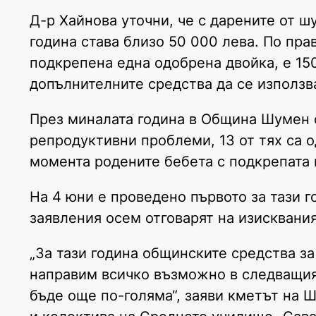
Д-р Хайнова уточни, че с дарените от 
година става близо 50 000 лева. По пр
подкрепена една одобрена двойка, е 150
допълнителните средства да се използва
През миналата година в Община Шумен с
репродуктивни проблеми, 13 от тях са 
момента родените бебета с подкрепата н
На 4 юни е проведено първото за тази 
заявления осем отговарят на изисквани
„За тази година общинските средства за
направим всичко възможно в следващия
бъде още по-голяма“, заяви кметът на 