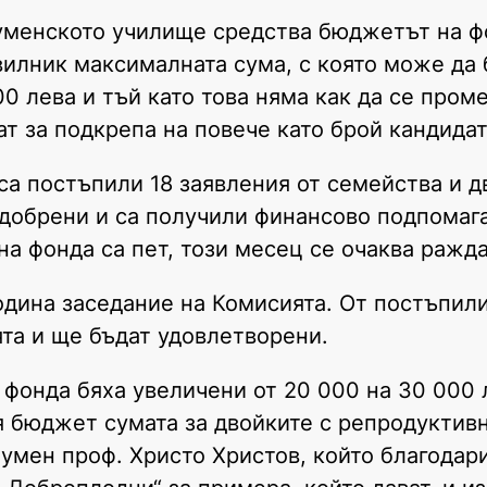
шуменското училище средства бюджетът на ф
авилник максималната сума, с която може да
0 лева и тъй като това няма как да се пром
т за подкрепа на повече като брой кандидат
а постъпили 18 заявления от семейства и д
одобрени и са получили финансово подпомаг
а фонда са пет, този месец се очаква ражд
година заседание на Комисията. От постъпил
ята и ще бъдат удовлетворени.
 фонда бяха увеличени от 20 000 на 30 000 
 бюджет сумата за двойките с репродуктив
Шумен проф. Христо Христов, който благодар