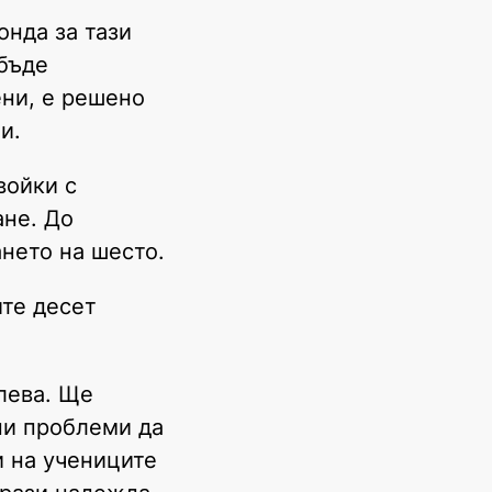
онда за тази
 бъде
ени, е решено
и.
войки с
ане. До
ането на шесто.
ите десет
лева. Ще
ни проблеми да
и на учениците