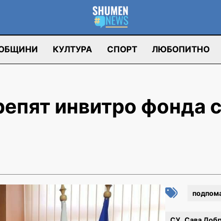
ОБЩИНИ
КУЛТУРА
СПОРТ
ЛЮБОПИТНО
репят инвитро фонда с
подпом
СУ „Сава Доб