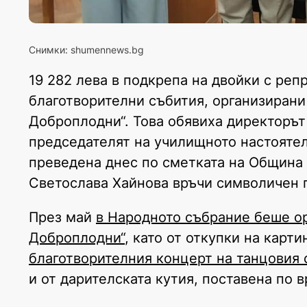
Снимки: shumennews.bg
19 282 лева в подкрепа на двойки с ре
благотворителни събития, организирани
Доброплодни“. Това обявиха директорът
председателят на училищното настоятел
преведена днес по сметката на Община 
Светослава Хайнова връчи символичен п
През май
в Народното събрание беше ор
Доброплодни“
, като от откупки на карт
благотворителния концерт на танцовия 
и от дарителската кутия, поставена по 