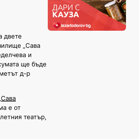
а двете
чилище „Сава
еделчева и
сумата ще бъде
метът д-р
„Сава
ма е от
 летния театър,