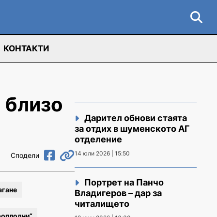
КОНТАКТИ
 близо
Дарител обнови стаята
за отдих в шуменското АГ
отделение
14 юли 2026 | 15:50
Сподели
Портрет на Панчо
агане
Владигеров – дар за
читалището
роплодни“