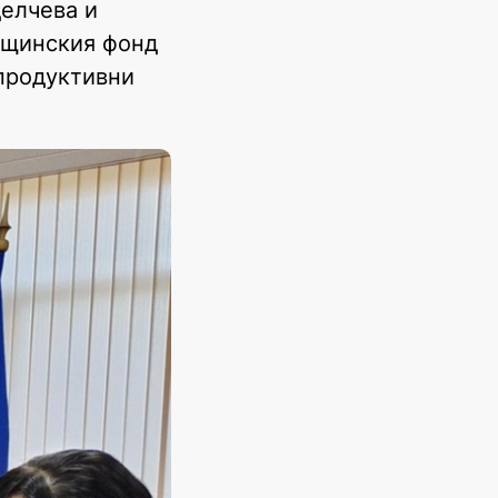
делчева и
общинския фонд
епродуктивни