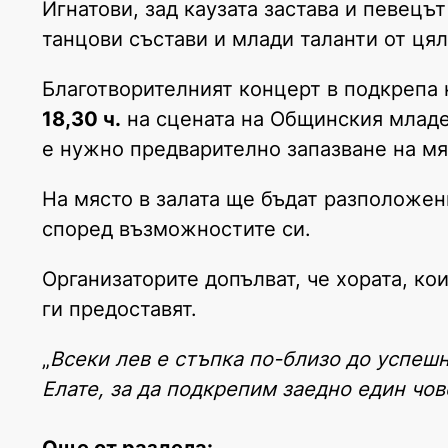
Игнатови, зад каузата застава и певец
танцови състави и млади таланти от цял
Благотворителният концерт в подкрепа
18,30 ч.
на сцената на Общинския младеж
е нужно предварително запазване на мяс
На място в залата ще бъдат разположен
според възможностите си.
Организаторите допълват, че хората, к
ги предоставят.
„
Всеки лев е стъпка по-близо до успешн
Елате, за да подкрепим заедно един чо