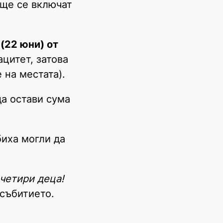
 ще се включат
(22 юни) от
цитет, затова
 на местата).
да остави сума
биха могли да
 четири деца!
 събитието.