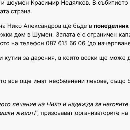
ът и шоумен Красимир Недялков. В събитието
ата страна.
 на Нико Александров ще бъде в
понеделник 
ки дом в Шумен. Залата е с ограничен капа
то на телефон 087 615 66 06 (до изчерпване
и кутии за дарения, в които всеки ще може 
оито все още имат необменени левове, също 
ото лечение на Нико и надежда за неговите
вешки живот!
“, призовават организаторите на