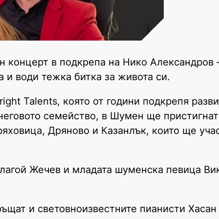
н концерт в подкрепа на Нико Александров 
а и води тежка битка за живота си.
ight Talents, която от години подкрепя разв
 неговото семейство, в Шумен ще пристигнат
яховица, Дряново и Казанлък, които ще учас
лагой Жечев и младата шуменска певица Ви
ръщат и световноизвестните пианисти Хасан