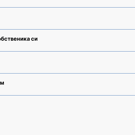
обственика си
ам