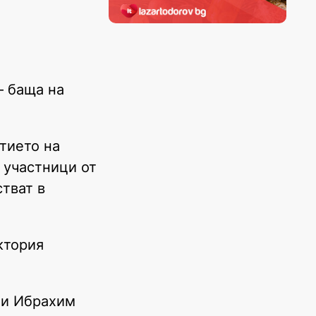
– баща на
итието на
 участници от
тват в
ктория
 и Ибрахим