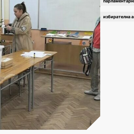
парламентарн
избирателна 