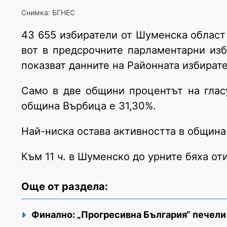
Снимка: БГНЕС
43 655 избиратели от Шуменска област 
вот в предсрочните парламентарни изб
показват данните на Районната избирате
Само в две общини процентът на глас
община Върбица е 31,30%.
Най-ниска остава активността в община 
Към 11 ч. в Шуменско до урните бяха о
Още от раздела:
Финално: „Прогресивна България“ печели