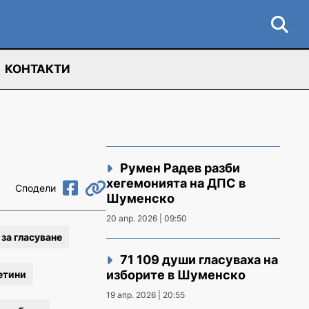
КОНТАКТИ
Румен Радев разби
хегемонията на ДПС в
Сподели
Шуменско
20 апр. 2026 | 09:50
за гласуване
71 109 души гласуваха на
изборите в Шуменско
етини
19 апр. 2026 | 20:55