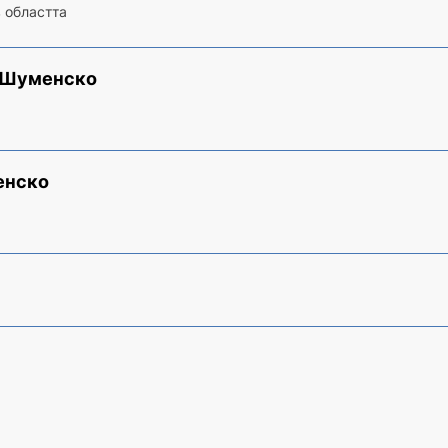
в областта
в Шуменско
енско