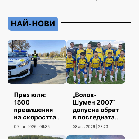
НАЙ-НОВИ
През юли:
„Волов-
1500
Шумен 2007“
превишения
допусна обрат
на скоростта
в последната
повече от юни
контрола
09 авг. 2026 | 09:35
08 авг. 2026 | 23:23