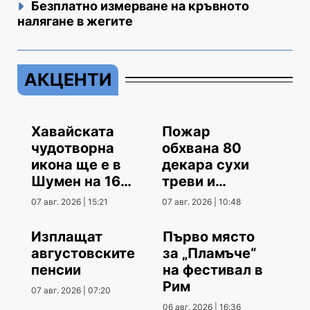
Безплатно измерване на кръвното
налягане в жегите
АКЦЕНТИ
Хавайската
Пожар
чудотворна
обхвана 80
икона ще е в
декара сухи
Шумен на 16
треви и
август
храсти
07 авг. 2026 | 15:21
07 авг. 2026 | 10:48
Изплащат
Първо място
августовските
за „Пламъче“
пенсии
на фестивал в
Рим
07 авг. 2026 | 07:20
06 авг. 2026 | 16:36