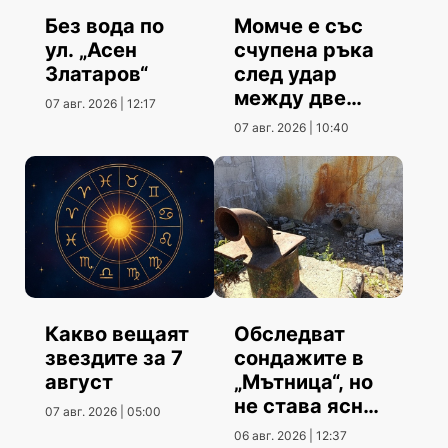
Без вода по
Момче е със
ул. „Асен
счупена ръка
Златаров“
след удар
между две
07 авг. 2026 | 12:17
коли
07 авг. 2026 | 10:40
Какво вещаят
Обследват
звездите за 7
сондажите в
август
„Мътница“, но
не става ясно
07 авг. 2026 | 05:00
кога
06 авг. 2026 | 12:37