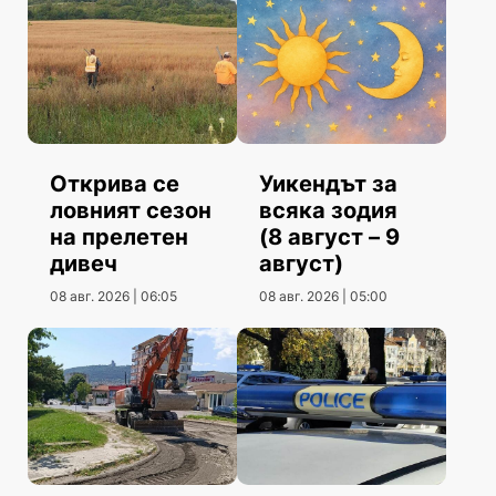
Открива се
Уикендът за
ловният сезон
всяка зодия
на прелетен
(8 август – 9
дивеч
август)
08 авг. 2026 | 06:05
08 авг. 2026 | 05:00