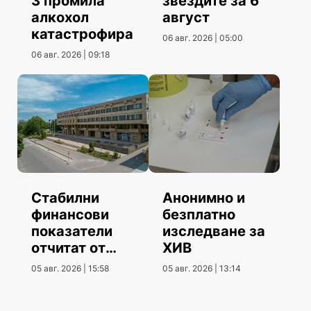
3 промила
звездите за 6
алкохол
август
катастрофира
06 авг. 2026 | 05:00
06 авг. 2026 | 09:18
Стабилни
Анонимно и
финансови
безплатно
показатели
изследване за
отчитат от
ХИВ
Община
05 авг. 2026 | 15:58
05 авг. 2026 | 13:14
Шумен