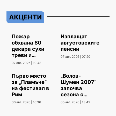
АКЦЕНТИ
Пожар
Изплащат
обхвана 80
августовските
декара сухи
пенсии
треви и
07 авг. 2026 | 07:20
храсти
07 авг. 2026 | 10:48
Първо място
„Волов-
за „Пламъче“
Шумен 2007“
на фестивал в
започва
Рим
сезона с
гостуване
06 авг. 2026 | 16:36
05 авг. 2026 | 13:42