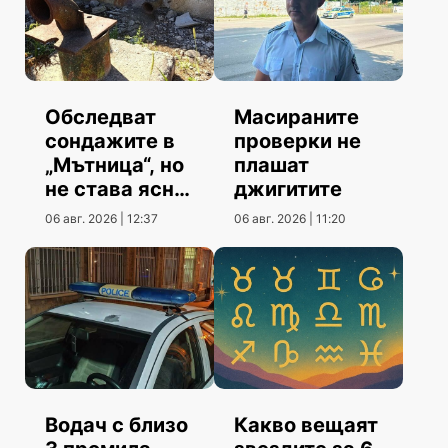
Обследват
Масираните
сондажите в
проверки не
„Мътница“, но
плашат
не става ясно
джигитите
кога
06 авг. 2026 | 12:37
06 авг. 2026 | 11:20
Водач с близо
Какво вещаят