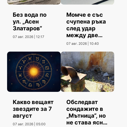
Без вода по
Момче е със
ул. „Асен
счупена ръка
Златаров“
след удар
между две
07 авг. 2026 | 12:17
коли
07 авг. 2026 | 10:40
Какво вещаят
Обследват
звездите за 7
сондажите в
август
„Мътница“, но
не става ясно
07 авг. 2026 | 05:00