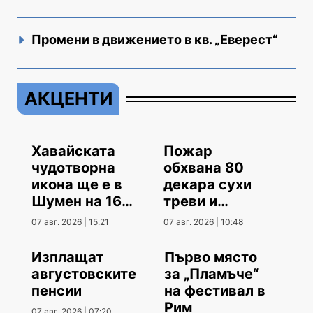
Промени в движението в кв. „Еверест“
АКЦЕНТИ
Хавайската
Пожар
чудотворна
обхвана 80
икона ще е в
декара сухи
Шумен на 16
треви и
август
храсти
07 авг. 2026 | 15:21
07 авг. 2026 | 10:48
Изплащат
Първо място
августовските
за „Пламъче“
пенсии
на фестивал в
Рим
07 авг. 2026 | 07:20