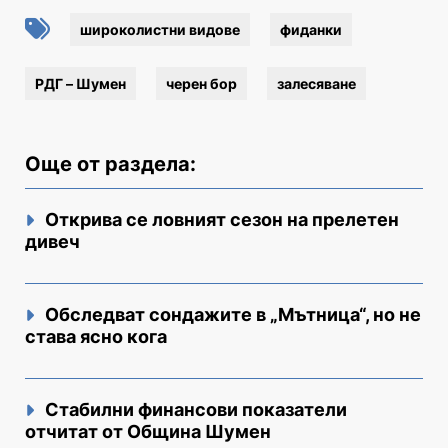
широколистни видове
фиданки
РДГ – Шумен
черен бор
залесяване
Още от раздела:
Открива се ловният сезон на прелетен
дивеч
Обследват сондажите в „Мътница“, но не
става ясно кога
Стабилни финансови показатели
отчитат от Община Шумен