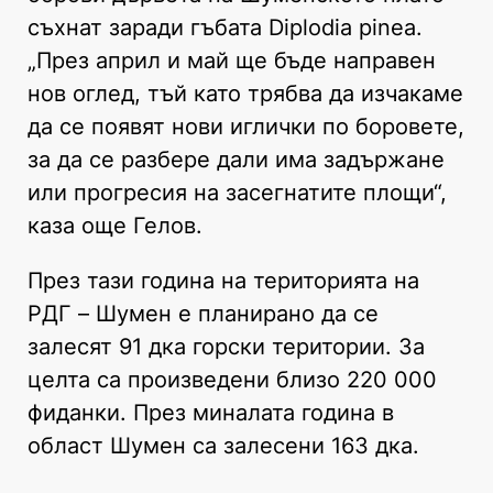
съхнат заради гъбата Diplodia pinea.
„През април и май ще бъде направен
нов оглед, тъй като трябва да изчакаме
да се появят нови иглички по боровете,
за да се разбере дали има задържане
или прогресия на засегнатите площи“,
каза още Гелов.
През тази година на територията на
РДГ – Шумен е планирано да се
залесят 91 дка горски територии. За
целта са произведени близо 220 000
фиданки. През миналата година в
област Шумен са залесени 163 дка.