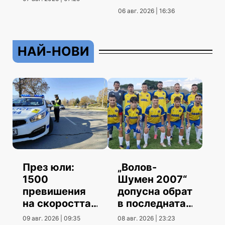
06 авг. 2026 | 16:36
НАЙ-НОВИ
През юли:
„Волов-
1500
Шумен 2007“
превишения
допусна обрат
на скоростта
в последната
повече от юни
контрола
09 авг. 2026 | 09:35
08 авг. 2026 | 23:23