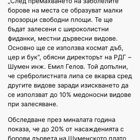
„След премахването на заболелите
борове на места се образуват малки
прозорци свободни площи. Те ще
бъдат залесени с широколистни
фиданки, местни дървесни видове.
Основно ще се използва космат дъб,
цер и бук“, обясни директорът на РДГ –
Шумен инж. Емил Гелов. Той допълни,
че сребролистната липа се вкарва сред
другите видове заради изискването да
се използват до 10% медоносни видове
при залесяване.
Обследване през миналата година
показа, че до 20% от насажденията с
борови дървета на Шуменското плато