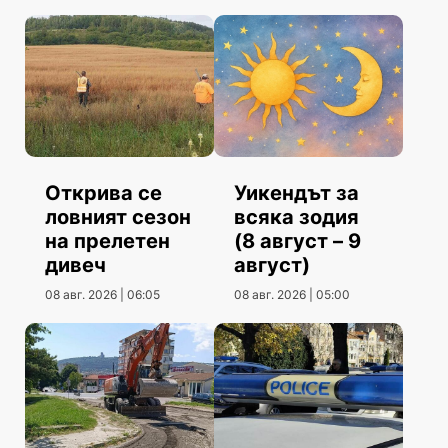
Открива се
Уикендът за
ловният сезон
всяка зодия
на прелетен
(8 август – 9
дивеч
август)
08 авг. 2026 | 06:05
08 авг. 2026 | 05:00