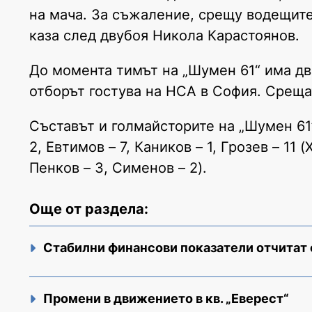
на мача. За съжаление, срещу водещите
каза след двубоя Никола Карастоянов.
До момента тимът на „Шумен 61“ има дв
отборът гостува на НСА в София. Срещат
Съставът и голмайсторите на „Шумен 61”
2, Евтимов – 7, Каников – 1, Грозев – 11
Пенков – 3, Сименов – 2).
Още от раздела:
Стабилни финансови показатели отчитат
Промени в движението в кв. „Еверест“