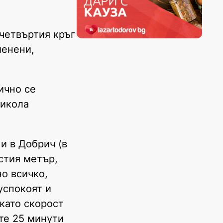
 четвъртия кръг
менени,
ично се
Никола
и в Добрич (в
естия метър,
о всичко,
успокоят и
като скорост
те 25 минути