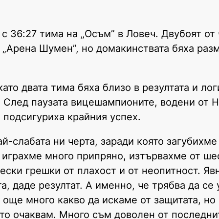
с 36:27 тима на „Осъм” в Ловеч. Двубоят от
в „Арена Шумен”, но домакинствата бяха раз
то двата тима бяха близо в резултата и лог
2. След паузата вицешампионите, водени от 
 подсигуриха крайния успех.
-слабата ни черта, заради която загубихме 
 – играхме много припряно, изтървахме от ш
ски грешки от плахост и от неопитност. Явн
, даде резултат. А именно, че трябва да се 
още много какво да искаме от защитата, но 
ето очаквам. Много съм доволен от последни