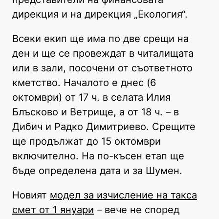
дирекция и на дирекция „Екология“.
Всеки екип ще има по две срещи на
ден и ще се провеждат в читалищата
или в зали, посочени от съответното
кметство. Началото е днес (6
октомври) от 17 ч. в селата Илия
Блъсково и Ветрище, а от 18 ч. – в
Дибич и Радко Димитриево. Срещите
ще продължат до 15 октомври
включително. На по-късен етап ще
бъде определена дата и за Шумен.
Новият
модел за изчисление на такса
смет от 1 януари
– вече не според