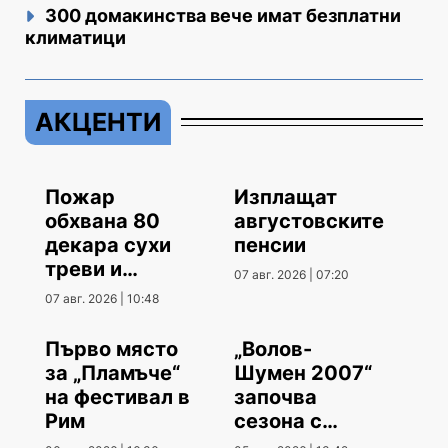
300 домакинства вече имат безплатни
климатици
АКЦЕНТИ
Пожар
Изплащат
обхвана 80
августовските
декара сухи
пенсии
треви и
07 авг. 2026 | 07:20
храсти
07 авг. 2026 | 10:48
Първо място
„Волов-
за „Пламъче“
Шумен 2007“
на фестивал в
започва
Рим
сезона с
гостуване