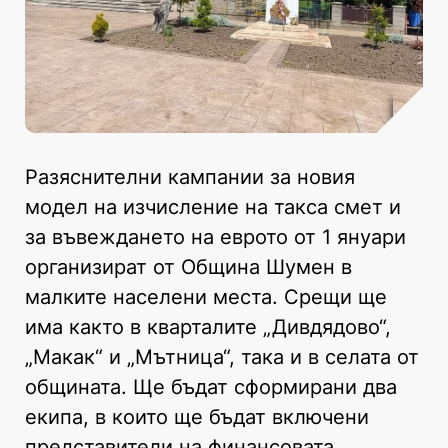
Разяснителни кампании за новия
модел на изчисление на такса смет и
за въвеждането на еврото от 1 януари
организират от Община Шумен в
малките населени места. Срещи ще
има както в кварталите „Дивдядово“,
„Макак“ и „Мътница“, така и в селата от
общината. Ще бъдат сформирани два
екипа, в които ще бъдат включени
представители на финансовата