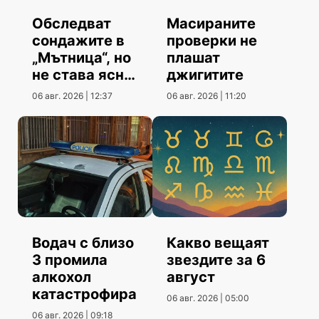
Обследват
Масираните
сондажите в
проверки не
„Мътница“, но
плашат
не става ясно
джигитите
кога
06 авг. 2026 | 12:37
06 авг. 2026 | 11:20
Водач с близо
Какво вещаят
3 промила
звездите за 6
алкохол
август
катастрофира
06 авг. 2026 | 05:00
06 авг. 2026 | 09:18