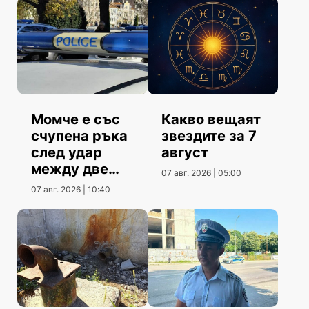
Момче е със
Какво вещаят
счупена ръка
звездите за 7
след удар
август
между две
07 авг. 2026 | 05:00
коли
07 авг. 2026 | 10:40