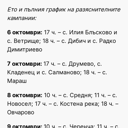
Ето и пълния график на разяснителните
кампании:
6 октомври:
17 ч. – с. Илия Блъсково и
с. Ветрище; 18 ч. – с. Дибич и с. Радко
Димитриево
7 октомври:
17 ч. – с. Друмево, с.
Кладенец и с. Салманово; 18 ч. – с.
Мараш
8 октомври:
10 ч. – с. Средня; 11 ч. – с.
Новосел; 17 ч. – с. Костена река; 18 ч. –
Овчарово
9 октомври:
10 ч. – с. Черенча; 11 ч. – с.