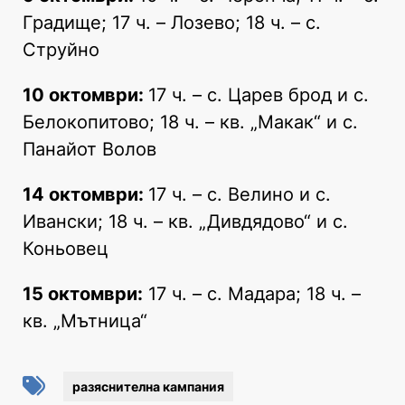
Градище; 17 ч. – Лозево; 18 ч. – с.
Струйно
10 октомври:
17 ч. – с. Царев брод и с.
Белокопитово; 18 ч. – кв. „Макак“ и с.
Панайот Волов
14 октомври:
17 ч. – с. Велино и с.
Ивански; 18 ч. – кв. „Дивдядово“ и с.
Коньовец
15 октомври:
17 ч. – с. Мадара; 18 ч. –
кв. „Мътница“
разяснителна кампания