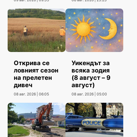
Открива се
Уикендът за
ловният сезон
всяка зодия
на прелетен
(8 август – 9
дивеч
август)
08 авг. 2026 | 06:05
08 авг. 2026 | 05:00