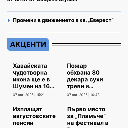
Промени в движението в кв. „Еверест“
АКЦЕНТИ
Хавайската
Пожар
чудотворна
обхвана 80
икона ще е в
декара сухи
Шумен на 16
треви и
август
храсти
07 авг. 2026 | 15:21
07 авг. 2026 | 10:48
Изплащат
Първо място
августовските
за „Пламъче“
пенсии
на фестивал в