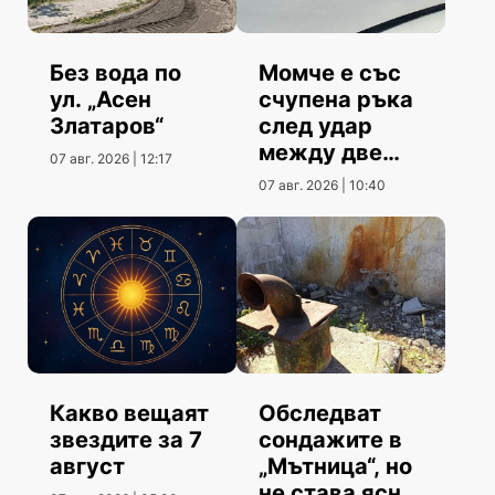
Без вода по
Момче е със
ул. „Асен
счупена ръка
Златаров“
след удар
между две
07 авг. 2026 | 12:17
коли
07 авг. 2026 | 10:40
Какво вещаят
Обследват
звездите за 7
сондажите в
август
„Мътница“, но
не става ясно