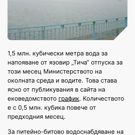
1,5 млн. кубически метра вода за
напояване от язовир „Тича“ отпуска за
този месец Министерството на
околната среда и водите. Това става
ясно от публикувания в сайта на
ековедомството
график
. Количеството
е с 0,5 млн. кубика повече от
предходния месец.
За питейно-битово водоснабдяване на