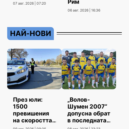
Рим
07 авг. 2026 | 07:20
06 авг. 2026 | 16:36
НАЙ-НОВИ
През юли:
„Волов-
1500
Шумен 2007“
превишения
допусна обрат
на скоростта
в последната
повече от юни
контрола
09 авг. 2026 | 09:35
08 авг. 2026 | 23:23