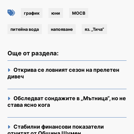
график
юни
МОСВ
питейна вода
напояване
яз. „Тича“
Още от раздела:
Открива се ловният сезон на прелетен
дивеч
Обследват сондажите в „Мътница“, но не
става ясно кога
Стабилни финансови показатели
отчитат от Община Шумен