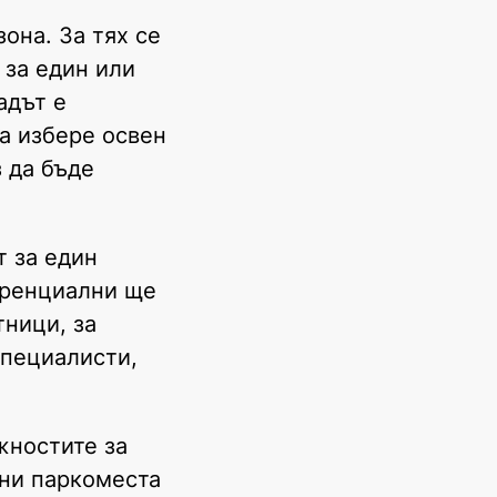
зона. За тях се
 за един или
адът е
да избере освен
з да бъде
 за един
ференциални ще
тници, за
специалисти,
жностите за
тни паркоместа