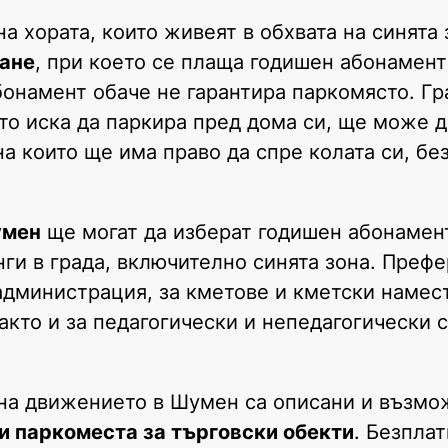
а хората, които живеят в обхвата на синята 
ране
, при което се плаща годишен абонамент
бонамент обаче не гарантира паркомясто. Гр
йто иска да паркира пред дома си, ще може 
а които ще има право да спре колата си, бе
умен
ще могат да изберат годишен абонамент
нги в града, включително синята зона. Пре
администрация, за кметове и кметски намес
акто и за педагогически и непедагогически 
 на движението в Шумен са описани и възмо
и паркоместа за търговски обекти
. Безпла