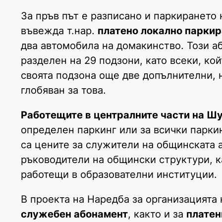
За пръв път е разписано и паркирането н
въвежда т.нар.
платено локално парки
два автомобила на домакинство. Този а
разделен на 29 подзони, като всеки, ко
своята подзона още две допълнителни, н
глобяван за това.
Работещите в централните части на Ш
определен паркинг или за всички парки
са цените за служители на общинската 
ръководители на общински структури, к
работещи в образователни институции.
В проекта на Наредба за организацията
служебен абонамент
, както и за
платен