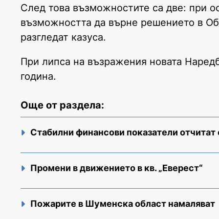
След това възможностите са две: при о
възможността да върне решението в Общ
разгледат казуса.
При липса на възражения новата Наредб
година.
Още от раздела:
Стабилни финансови показатели отчитат
Промени в движението в кв. „Еверест“
Пожарите в Шуменска област намаляват