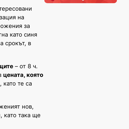
нтересовани
зация на
ложения за
на като синя
 а срокът, в
ъщите
– от 8 ч.
 в
цената, която
 като те са
женият нов,
, като така ще