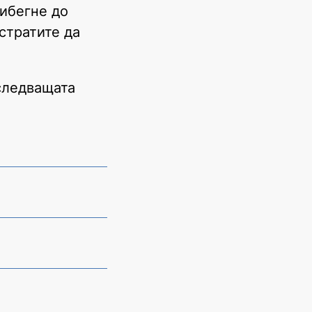
рибегне до
стратите да
следващата