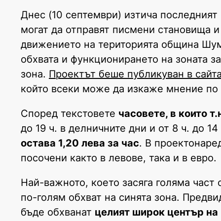
Днес (10 септември) изтича последният
могат да отправят писмени становища и
движението на територията община Шум
обхвата и функционирането на зоната з
зона.
Проектът беше публикуван в сайта
който всеки може да изкаже мнение по
Според текстовете
часовете, в които т
до 19 ч. в делничните дни и от 8 ч. до 
остава 1,20 лева за час
. В проектонаред
посочени както в левове, така и в евро.
Най-важното, което засяга голяма част
по-голям обхват на синята зона. Предви
бъде обхванат
целият широк център на