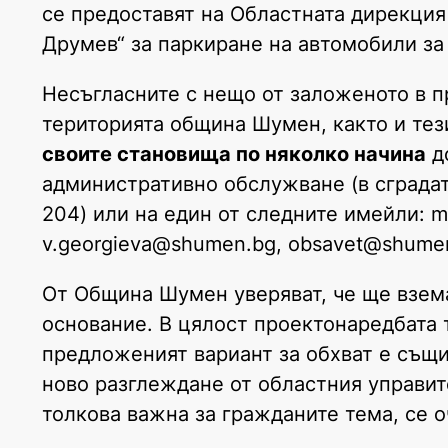
се предоставят на Областната дирекция
Друмев“ за паркиране на автомобили з
Несъгласните с нещо от заложеното в п
територията община Шумен, както и тез
своите становища по няколко начина
до
административно обслужване (в сградат
204) или на един от следните имейли:
v.georgieva@shumen.bg, obsavet@shume
От Община Шумен уверяват, че ще взема
основание. В цялост проектонаредбата 
предложеният вариант за обхват е същия
ново разглеждане от областния управит
толкова важна за гражданите тема, се о