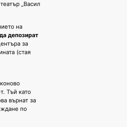
театър „Васил
нието на
 да депозират
Центъра за
ната (стая
аконово
т. Тъй като
ва върнат за
ъждане по