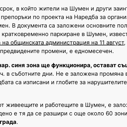
 срок, в който жители на Шумен и други заи
 препоръки по проекта на Наредба за органи
ен. В документа са заложени основните по
а кратковременно паркиране в Шумен, извест
 на общинската администрация на 11 август
,
 предвидените промени, е едномесечен.
.нар. синя зона ще функционира, остават с
14 ч. в съботните дни. Не е заложена промяна
бата са изписани и глобите за нарушителите,
 от живеещите и работещите в Шумен, е зало
дено е тя да се разшири с още около 60 зони
 града
.