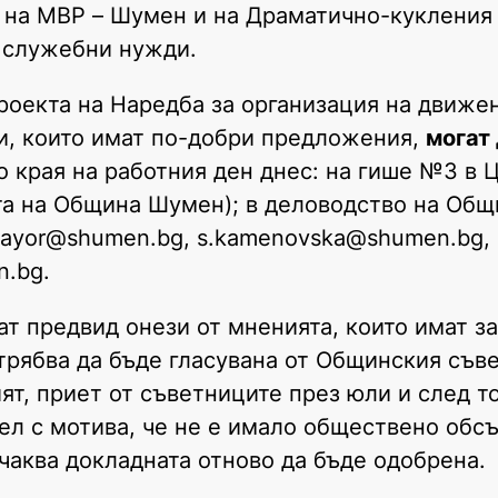
 на МВР – Шумен и на Драматично-кукления 
а служебни нужди.
роекта на Наредба за организация на движе
и, които имат по-добри предложения,
могат
 края на работния ден днес: на гише №3 в 
а на Община Шумен); в деловодство на Общи
 mayor@shumen.bg, s.kamenovska@shumen.bg,
n.bg.
т предвид онези от мненията, които имат з
трябва да бъде гласувана от Общинския съве
т, приет от съветниците през юли и след то
ел с мотива, че не е имало обществено обс
чаква докладната отново да бъде одобрена.