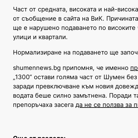
Част от средната, високата и най-висок
от съобщение в сайта на ВиК. Причината
ще е нарушено подаването по високите 
улици и квартали.
Нормализиране на подаването ще започн
shumennews.bg припомня, че именно
пр
„1300“ остави голяма част от Шумен без
заради превключване към новия довежд
водата беше силно замътнена. Поради т
препоръчаха засега
да не се ползва за 