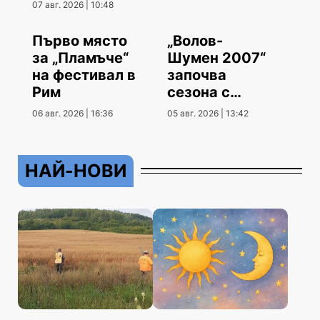
храсти
07 авг. 2026 | 10:48
Първо място
„Волов-
за „Пламъче“
Шумен 2007“
на фестивал в
започва
Рим
сезона с
гостуване
06 авг. 2026 | 16:36
05 авг. 2026 | 13:42
НАЙ-НОВИ