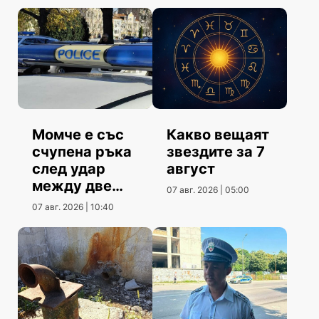
Момче е със
Какво вещаят
счупена ръка
звездите за 7
след удар
август
между две
07 авг. 2026 | 05:00
коли
07 авг. 2026 | 10:40