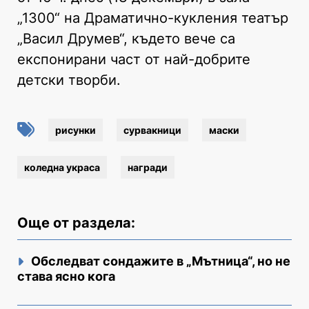
„1300“ на Драматично-кукления театър
„Васил Друмев“, където вече са
експонирани част от най-добрите
детски творби.
рисунки
сурвакници
маски
коледна украса
награди
Още от раздела:
Обследват сондажите в „Мътница“, но не
става ясно кога