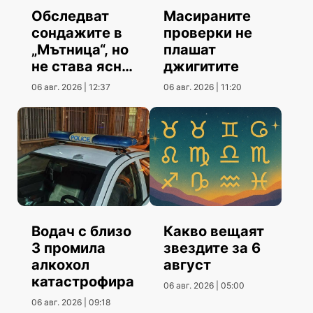
Обследват
Масираните
сондажите в
проверки не
„Мътница“, но
плашат
не става ясно
джигитите
кога
06 авг. 2026 | 12:37
06 авг. 2026 | 11:20
Водач с близо
Какво вещаят
3 промила
звездите за 6
алкохол
август
катастрофира
06 авг. 2026 | 05:00
06 авг. 2026 | 09:18