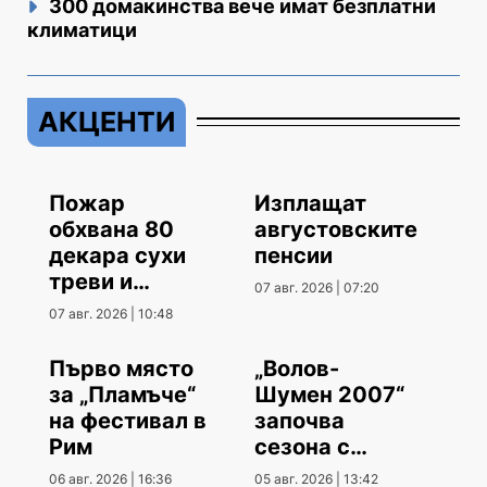
300 домакинства вече имат безплатни
климатици
АКЦЕНТИ
Пожар
Изплащат
обхвана 80
августовските
декара сухи
пенсии
треви и
07 авг. 2026 | 07:20
храсти
07 авг. 2026 | 10:48
Първо място
„Волов-
за „Пламъче“
Шумен 2007“
на фестивал в
започва
Рим
сезона с
гостуване
06 авг. 2026 | 16:36
05 авг. 2026 | 13:42