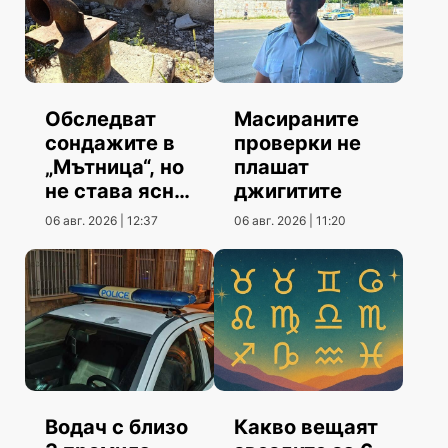
Обследват
Масираните
сондажите в
проверки не
„Мътница“, но
плашат
не става ясно
джигитите
кога
06 авг. 2026 | 12:37
06 авг. 2026 | 11:20
Водач с близо
Какво вещаят