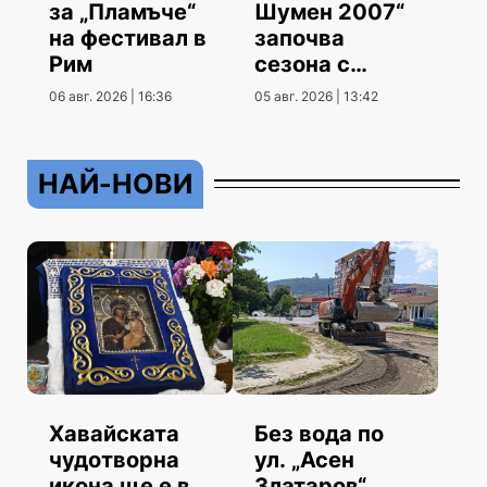
за „Пламъче“
Шумен 2007“
на фестивал в
започва
Рим
сезона с
гостуване
06 авг. 2026 | 16:36
05 авг. 2026 | 13:42
НАЙ-НОВИ
Хавайската
Без вода по
чудотворна
ул. „Асен
икона ще е в
Златаров“