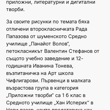
приложни, литературни и дигитални
творби.
За своите рисунки по темата бяха
отличени второкласничката Рада
Папазова от шуменското Средно
училище „Панайот Волов“,
петокласникът Валентин Стефанов от
същото учебно заведение и 12-
годишната Иванина Тонева,
възпитаничка на Арт школа
Чифлигарови. Първенци в малката
възрастова група в категория
„Приложни творби“ са 1 б клас в
Средното училище „Хан Исперих“ в
Нови пазар, които представиха как