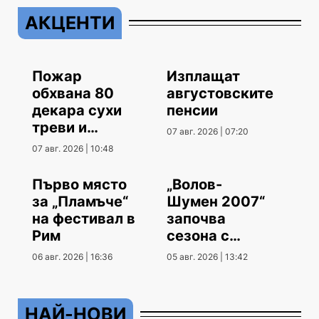
АКЦЕНТИ
Пожар
Изплащат
обхвана 80
августовските
декара сухи
пенсии
треви и
07 авг. 2026 | 07:20
храсти
07 авг. 2026 | 10:48
Първо място
„Волов-
за „Пламъче“
Шумен 2007“
на фестивал в
започва
Рим
сезона с
гостуване
06 авг. 2026 | 16:36
05 авг. 2026 | 13:42
НАЙ-НОВИ