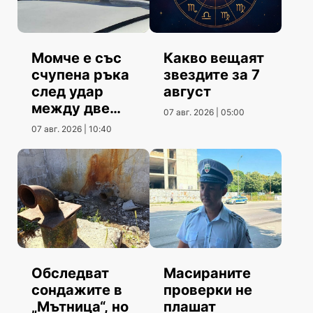
Момче е със
Какво вещаят
счупена ръка
звездите за 7
след удар
август
между две
07 авг. 2026 | 05:00
коли
07 авг. 2026 | 10:40
Обследват
Масираните
сондажите в
проверки не
„Мътница“, но
плашат