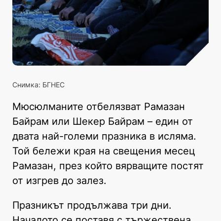
Снимка: БГНЕС
Мюсюлманите отбелязват Рамазан
Байрам или Шекер Байрам – един от
двата най-големи празника в исляма.
Той бележи края на свещения месец
Рамазан, през който вярващите постят
от изгрев до залез.
Празникът продължава три дни.
Началото се поставя с тържествена