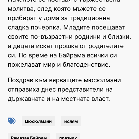
молитва, след която мъжете се
прибират у дома за традиционна
сладка почерпка. Младите посещават
своите по-възрастни роднини и близки,
а децата искат прошка от родителите
си. По време на Байрама всички си
пожелават мир и благоденствие.
Поздрав към вярващите мюсюлмани
отправиха днес представители на
държавната и на местната власт.
мюсюлмани
ислям
Рамазан Байрам
празник