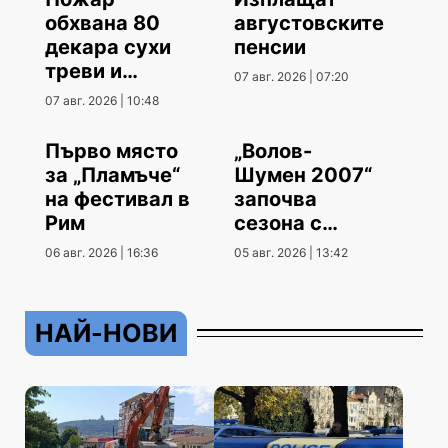
обхвана 80
августовските
декара сухи
пенсии
треви и
07 авг. 2026 | 07:20
храсти
07 авг. 2026 | 10:48
Първо място
„Волов-
за „Пламъче“
Шумен 2007“
на фестивал в
започва
Рим
сезона с
гостуване
06 авг. 2026 | 16:36
05 авг. 2026 | 13:42
НАЙ-НОВИ