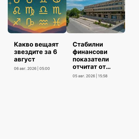
Какво вещаят
Стабилни
звездите за 6
финансови
август
показатели
отчитат от
06 авг. 2026 | 05:00
Община
05 авг. 2026 | 15:58
Шумен