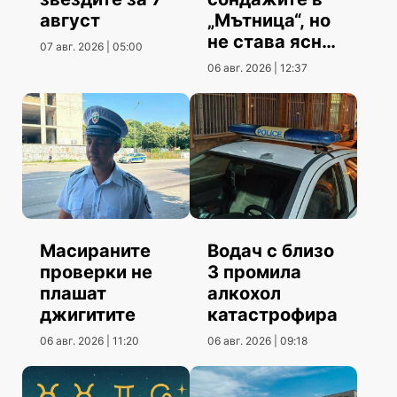
август
„Мътница“, но
не става ясно
07 авг. 2026 | 05:00
кога
06 авг. 2026 | 12:37
Масираните
Водач с близо
проверки не
3 промила
плашат
алкохол
джигитите
катастрофира
06 авг. 2026 | 11:20
06 авг. 2026 | 09:18