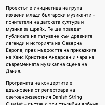
Проектът е инициатива на група
изявени млади български музиканти –
почитатели на датската култура и
музика за щрайх. Те ще поведат
публиката на пътуване към древните
легенди и историята на Северна
Европа, през мъдростта на приказките
на Ханс Кристиан Андерсен и чара на
съвременната музикална сцена на
Дания.
Програмата на концертите е
вдъхновена от репертоара на
световноизвестния Danish String
Quartet – състав с три студийни албума