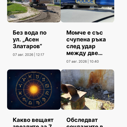
Без вода по
Момче е със
ул. „Асен
счупена ръка
Златаров“
след удар
между две
07 авг. 2026 | 12:17
коли
07 авг. 2026 | 10:40
Какво вещаят
Обследват
звездите за 7
сондажите в